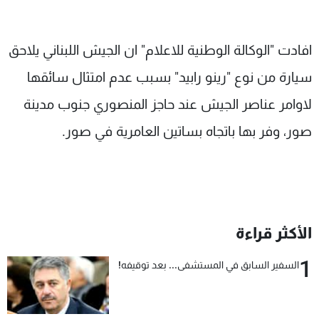
شاهد البرامج
الترددات
افادت "الوكالة الوطنية للاعلام" ان الجيش اللبناني يلاحق
سيارة من نوع "رينو رابيد" بسبب عدم امتثال سائقها
عن MTV
وظائف
الإنـتـاج
تواصل معنا
لاوامر عناصر الجيش عند حاجز المنصوري جنوب مدينة
لاعلاناتكم
شروط الإسـتخدام
سياسة الخصوصية
صور، وفر بها باتجاه بساتين العامرية في صور.
الأكثر قراءة
1
السفير السابق في المستشفى... بعد توقيفه!