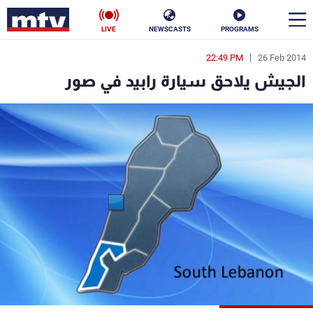
LIVE
NEWSCASTS
PROGRAMS
22:49 PM
26 Feb 2014
en
الجيش يلاحق سيارة رابيد في صور
الأخبار
سياسة
ناس
إقتصاد
فن
منوعات
رياضة
كأس العالم
البرامج
جدول البرامج