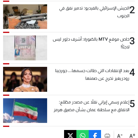
2
الجيش الإسرائيلي بالفيديو: تدمير نفق في
الجنوب
3
خاص موقع MTV بالصّورة: أشرف دبّور ليس
لاجئاً!
4
بعد الإنتقادات التي طالت جسمها... جورجينا
رودريغيز تخرج عن صمتها
5
إعلام رسمي إيراني نقلاً عن مصدر مطّلع:
الاتفاق مع سلطنة عمان بشأن مضيق هرمز
سيتأجل ما دامت أميركا تهدد إيران
-
+
A
A