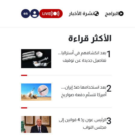
البرامج
نشرة الأخبار
LIVE
en
الأكثر قراءة
1
بعد انكشافهم في أستراليا...
تفاصيل جديدة عن توقيف
"شبكة الكوكايين"
2
بعد استخدامها ضدّ إيران...
أميركا تتسلّم دفعة صواريخ
كبيرة!
3
الرئيس عون ردّ 4 قوانين إلى
مجلس النواب