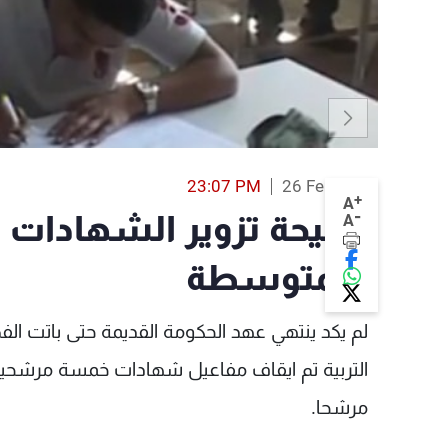
23:07 PM
26 Feb 2014
+
A
-
فضيحة تزوير الشهادات ال
A
والمتوسطة
لم يكد ينتهي عهد الحكومة القديمة حتى باتت ال
مرشحا.