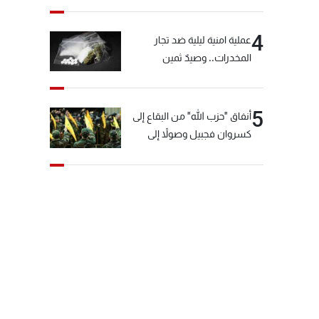
4
عملية امنية ليلية ضد تجار
المخدرات.. وصيدٌ ثمين
5
أنفاق "حزب الله" من البقاع إلى
كسروان فجبيل وصولاً إلى
المختارة... التفاصيل في نشرة
الأخبار بعد قليل