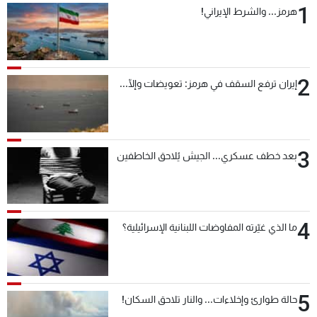
1
هرمز... والشرط الإيراني!
شاهد البرامج
الترددات
2
عن MTV
وظائف
إيران ترفع السقف في هرمز: تعويضات وإلّا...
الإنـتـاج
تواصل معنا
لاعلاناتكم
شروط الإسـتخدام
سياسة الخصوصية
3
بعد خطف عسكري... الجيش يُلاحق الخاطفين
4
ما الذي غيّرته المفاوضات اللبنانية الإسرائيلية؟
5
حالة طوارئ وإخلاءات... والنار تلاحق السكان!