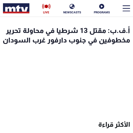
LIVE
NEWSCASTS
PROGRAMS
en
أ.ف.ب: مقتل 13 شرطيا في محاولة تحرير
الأخبار
مخطوفين في جنوب دارفور غرب السودان
سياسة
ناس
إقتصاد
فن
منوعات
رياضة
كأس العالم
البرامج
الأكثر قراءة
جدول البرامج