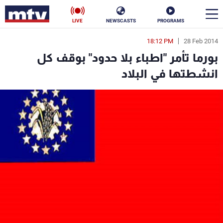
LIVE
NEWSCASTS
PROGRAMS
18:12 PM
28 Feb 2014
en
بورما تأمر "اطباء بلا حدود" بوقف كل
الأخبار
انشطتها في البلاد
سياسة
ناس
إقتصاد
فن
منوعات
رياضة
كأس العالم
البرامج
جدول البرامج