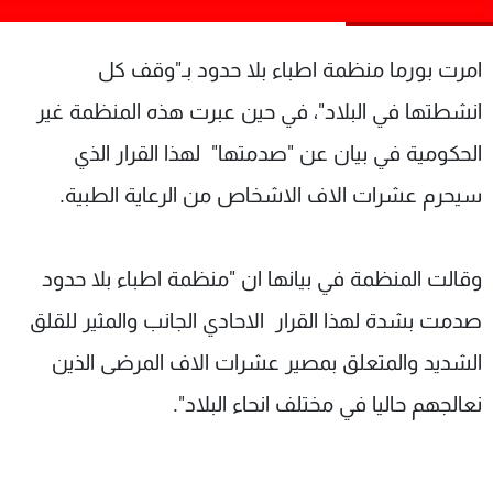
شاهد البرامج
الترددات
امرت بورما منظمة اطباء بلا حدود بـ"وقف كل
انشطتها في البلاد"، في حين عبرت هذه المنظمة غير
عن MTV
وظائف
الإنـتـاج
تواصل معنا
الحكومية في بيان عن "صدمتها" لهذا القرار الذي
لاعلاناتكم
شروط الإسـتخدام
سيحرم عشرات الاف الاشخاص من الرعاية الطبية.
سياسة الخصوصية
وقالت المنظمة في بيانها ان "منظمة اطباء بلا حدود
صدمت بشدة لهذا القرار الاحادي الجانب والمثير للقلق
الشديد والمتعلق بمصير عشرات الاف المرضى الذين
نعالجهم حاليا في مختلف انحاء البلاد".