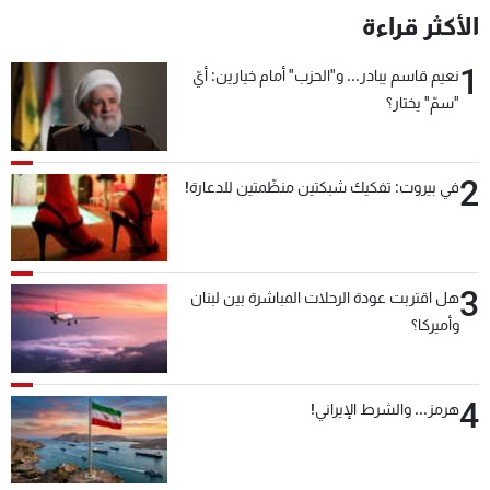
الأكثر قراءة
1
نعيم قاسم يبادر... و"الحزب" أمام خيارين: أيّ
"سمّ" يختار؟
2
في بيروت: تفكيك شبكتين منظّمتين للدعارة!
3
هل اقتربت عودة الرحلات المباشرة بين لبنان
وأميركا؟
4
هرمز... والشرط الإيراني!