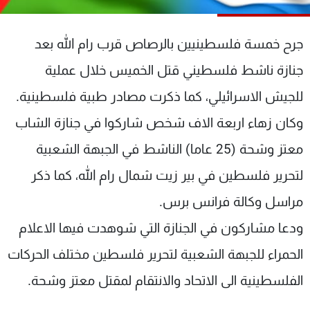
شاهد البرامج
الترددات
جرح خمسة فلسطينيين بالرصاص قرب رام الله بعد
جنازة ناشط فلسطيني قتل الخميس خلال عملية
عن MTV
وظائف
الإنـتـاج
تواصل معنا
للجيش الاسرائيلي، كما ذكرت مصادر طبية فلسطينية.
لاعلاناتكم
شروط الإسـتخدام
وكان زهاء اربعة الاف شخص شاركوا في جنازة الشاب
سياسة الخصوصية
معتز وشحة (25 عاما) الناشط في الجبهة الشعبية
لتحرير فلسطين في بير زيت شمال رام الله، كما ذكر
مراسل وكالة فرانس برس.
ودعا مشاركون في الجنازة التي شوهدت فيها الاعلام
الحمراء للجبهة الشعبية لتحرير فلسطين مختلف الحركات
الفلسطينية الى الاتحاد والانتقام لمقتل معتز وشحة.