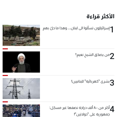
الأكثر قراءة
1
إسرائيليّون تسلّلوا الى لبنان... وهذا ما حلّ بهم
2
من يصدّق الشيخ نعيم؟
3
بشرى "كهربائية" للبنانيين!
4
أكثر من ٨٠٠ ألف دراجة نصفها غير مسجّل:
جمهورية على "دولابَين"!