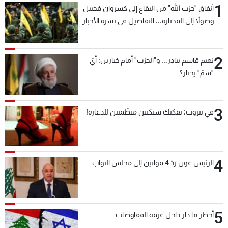
1
أنفاق "حزب الله" من البقاع إلى كسروان فجبيل
شاهد البرامج
وصولاً إلى المختارة... التفاصيل في نشرة الأخبار
الترددات
بعد قليل
2
عن MTV
وظائف
نعيم قاسم يبادر... و"الحزب" أمام خيارين: أيّ
الإنـتـاج
تواصل معنا
"سمّ" يختار؟
لاعلاناتكم
شروط الإسـتخدام
سياسة الخصوصية
3
في بيروت: تفكيك شبكتين منظّمتين للدعارة!
4
الرئيس عون ردّ 4 قوانين إلى مجلس النواب
5
أخطر ما دار داخل غرفة المفاوضات