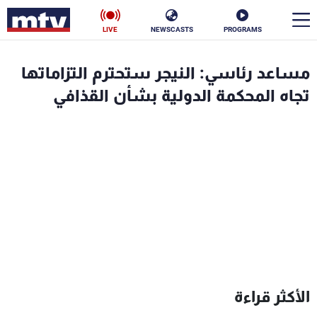
LIVE
NEWSCASTS
PROGRAMS
en
مساعد رئاسي: النيجر ستحترم التزاماتها
الأخبار
تجاه المحكمة الدولية بشأن القذافي
سياسة
ناس
إقتصاد
فن
منوعات
رياضة
كأس العالم
البرامج
الأكثر قراءة
جدول البرامج