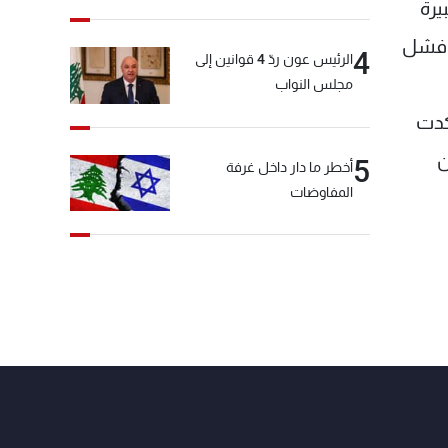
يرة
 وفشل
4
الرئيس عون ردّ 4 قوانين إلى
مجلس النواب
كدت
ن
5
أخطر ما دار داخل غرفة
المفاوضات