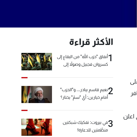
الأكثر قراءة
1
أنفاق "حزب الله" من البقاع إلى
كسروان فجبيل وصولاً إلى
المختارة... التفاصيل في نشرة
الأخبار بعد قليل
لى
2
نعيم قاسم يبادر... و"الحزب"
فر
أمام خيارين: أيّ "سمّ" يختار؟
 اعلن
3
في بيروت: تفكيك شبكتين
منظّمتين للدعارة!