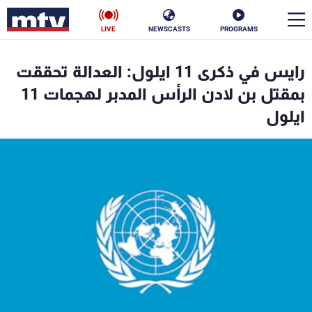
LIVE
NEWSCASTS
PROGRAMS
en
رايس في ذكرى 11 ايلول: العدالة تحققت
الأخبار
بمقتل بن لادن الرأس المدبر لهجمات 11
ايلول
سياسة
ناس
إقتصاد
فن
منوعات
رياضة
كأس العالم
البرامج
جدول البرامج