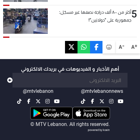
5
أكثر من ٨٠٠ ألف دراجة نصفها غير مسجّل:
جمهورية على "دولابَين"!
-
+
A
A
أهم الأخبار و الفيديوهات في بريدك الالكتروني
@mtvlebanon
@mtvlebanonnews
© MTV Lebanon. All rights reserved.
powered by koein