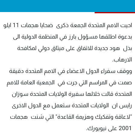
شاهد البرامج
الترددات
احيت الامم المتحدة الجمعة ذكرى ضحايا هجمات 11 ايلو
عن MTV
وظائف
بدعوة اطلقها مسؤول بارز في المنظمة الدولية الى
الإنـتـاج
تواصل معنا
بذل هود جديدة للاتفاق على ميثاق دولي لمكافحة
لاعلاناتكم
شروط الإسـتخدام
سياسة الخصوصية
الارهاب.
ووقف سفراء الدول الاعضاء في الامم المتحدة دقيقة
صمت في المراسم التي جرت في الجمعية العامة للامم
المتحدة قالت خلالها سفيرة الولايات المتحدة سوزان
رايس ان الولايات المتحدة ستعمل مع الدول الاخرى
"لاعاقة وتفكيك وهزيمة القاعدة" التي شنت هجمات
2001 على نيويورك.