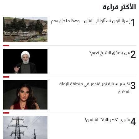
الأكثر قراءة
1
إسرائيليّون تسلّلوا الى لبنان... وهذا ما حلّ بهم
2
من يصدّق الشيخ نعيم؟
3
تكسير سيارة نور غندور في منطقة الرملة
البيضاء
4
بشرى "كهربائية" للبنانيين!