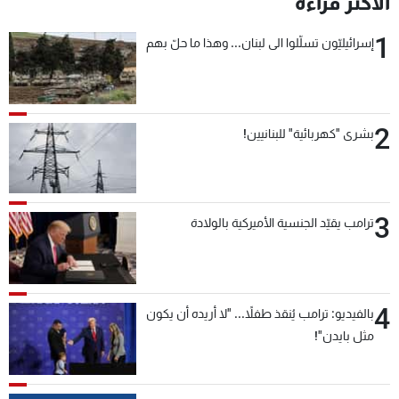
الأكثر قراءة
شاهد البرامج
1
الترددات
إسرائيليّون تسلّلوا الى لبنان... وهذا ما حلّ بهم
عن MTV
وظائف
الإنـتـاج
تواصل معنا
2
بشرى "كهربائية" للبنانيين!
لاعلاناتكم
شروط الإسـتخدام
سياسة الخصوصية
3
ترامب يقيّد الجنسية الأميركية بالولادة
4
بالفيديو: ترامب يُنقذ طفلاً... "لا أريده أن يكون
مثل بايدن"!