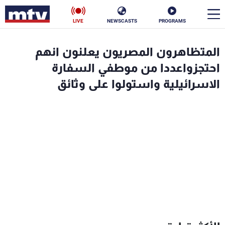
LIVE
NEWSCASTS
PROGRAMS
en
المتظاهرون المصريون يعلنون انهم
الأخبار
احتجزواعددا من موطفي السفارة
الاسرائيلية واستولوا على وثائق
سياسة
ناس
إقتصاد
فن
منوعات
رياضة
كأس العالم
البرامج
جدول البرامج