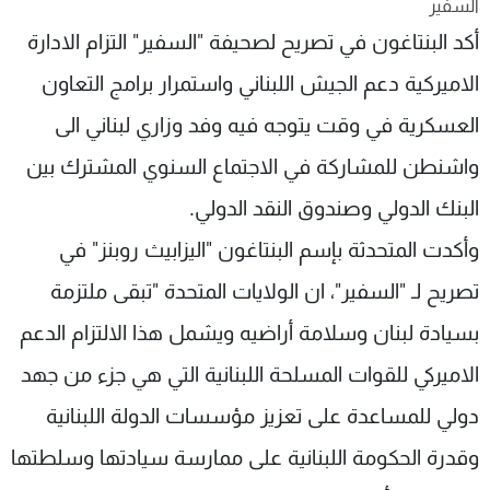
السفير
شاهد البرامج
أكد البنتاغون في تصريح لصحيفة "السفير" التزام الادارة
الترددات
الاميركية دعم الجيش اللبناني واستمرار برامج التعاون
العسكرية في وقت يتوجه فيه وفد وزاري لبناني الى
عن MTV
وظائف
الإنـتـاج
تواصل معنا
واشنطن للمشاركة في الاجتماع السنوي المشترك بين
لاعلاناتكم
شروط الإسـتخدام
سياسة الخصوصية
البنك الدولي وصندوق النقد الدولي.
وأكدت المتحدثة بإسم البنتاغون "اليزابيث روبنز" في
تصريح لـ "السفير"، ان الولايات المتحدة "تبقى ملتزمة
بسيادة لبنان وسلامة أراضيه ويشمل هذا الالتزام الدعم
الاميركي للقوات المسلحة اللبنانية التي هي جزء من جهد
دولي للمساعدة على تعزيز مؤسسات الدولة اللبنانية
وقدرة الحكومة اللبنانية على ممارسة سيادتها وسلطتها