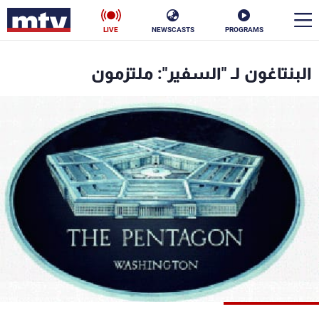
LIVE
NEWSCASTS
PROGRAMS
en
البنتاغون لـ "السفير": ملتزمون
الأخبار
سياسة
ناس
إقتصاد
فن
منوعات
رياضة
كأس العالم
البرامج
جدول البرامج