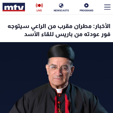
LIVE
NEWSCASTS
PROGRAMS
en
الأخبار: مطران مقرب من الراعي سيتوجه
الأخبار
فور عودته من باريس للقاء الأسد
سياسة
ناس
إقتصاد
فن
منوعات
رياضة
كأس العالم
البرامج
جدول البرامج