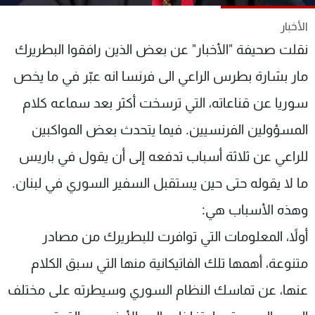
شاهد البرامج
الأخبار
الترددات
نقلت صحيفة "الأخبار" عن بعض الذين رافقوا البطريرك
مار بشارة بطرس الراعي الى فرنسا انه عبّر في ما يخص
عن MTV
وظائف
الإنـتـاج
تواصل معنا
سوريا عن قناعاته، التي ترسخت أكثر بعد سماعه كلام
لاعلاناتكم
شروط الإسـتخدام
سياسة الخصوصية
المسؤولين الفرنسيين. فيما يتحدث بعض المواكبين
للراعي عن ثلاثة أسباب تدفعه إلى أن يقول في باريس
ما لا يقوله حتى حين يستقبل السفير السوري في لبنان.
وهذه الأسباب هي:
أولاً، المعلومات التي توافرت للبطريرك من مصادر
متنوعة، أهمها تلك الفاتيكانية منها التي سبق الكلام
عنها، عن تماسك النظام السوري وسيطرته على مختلف