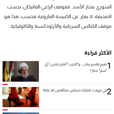
السوري بشار الأسد. فموقف الراعي-الفاتيكان، بحسب
الصحيفة، لا يعبّر عن الكنيسة المارونية فحسب، هذا هو
موقف الكنائس السريانية والأرثوذكسية والكاثوليكية.
الأكثر قراءة
1
نعيم قاسم يبادر... و"الحزب" أمام خيارين: أيّ
"سمّ" يختار؟
2
في بيروت: تفكيك شبكتين منظّمتين للدعارة!