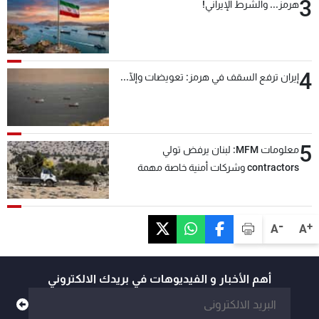
3
هرمز... والشرط الإيراني!
4
إيران ترفع السقف في هرمز: تعويضات وإلّا...
5
معلومات MFM: لبنان يرفض تولي
contractors وشركات أمنية خاصة مهمة
التحقق من نزع سلاح "حزب الله"
-
+
A
A
أهم الأخبار و الفيديوهات في بريدك الالكتروني