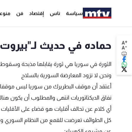
سياسة
ناس
إقتصاد
فن
منوع
+
حماده في حديث لـ"بيروت ا
A
-
A
الثورة في سوريا هي ثورة يقابلها مذبحة وسقوط
ونحن لا نزود المعارضة السورية بالسلاح
أعتقد أن موقف البطريرك من سوريا ليس موقفا ن
نفاق الديكتاتوريات انتهى والمطلوب أن يكون هناك
أي كلام عن تحالف أقليات هو قضاء على الأقليات و
كل الطوائف تعرضت للقمع من النظام السوري ونؤكد
عن مشروع الكهرباء: