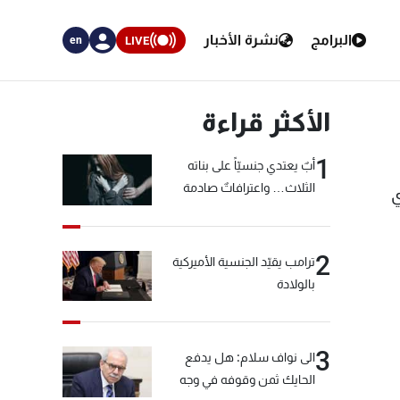
البرامج
نشرة الأخبار
LIVE
en
الأكثر قراءة
1
أبٌ يعتدي جنسيّاً على بناته
الثلاث… واعترافاتٌ صادمة
ي
2
ترامب يقيّد الجنسية الأميركية
بالولادة
3
الى نواف سلام: هل يدفع
الحايك ثمن وقوفه في وجه