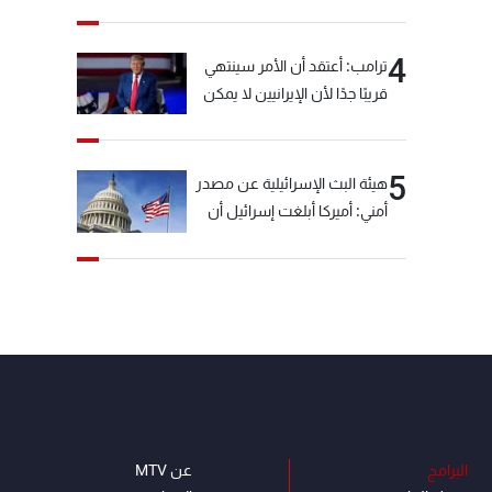
خيّاط؟
4
ترامب: أعتقد أن الأمر سينتهي
قريبًا جدًا لأن الإيرانيين لا يمكن
أن يستمروا على هذا الحال
5
هيئة البث الإسرائيلية عن مصدر
أمني: أميركا أبلغت إسرائيل أن
"حزب الله" لم يخرق وقف إطلاق
النار أمس في مجدل زون
وطلبت منها عدم التصعيد
خشية أن يؤثر ذلك على
مفاوضات روما
البرامج
عن MTV