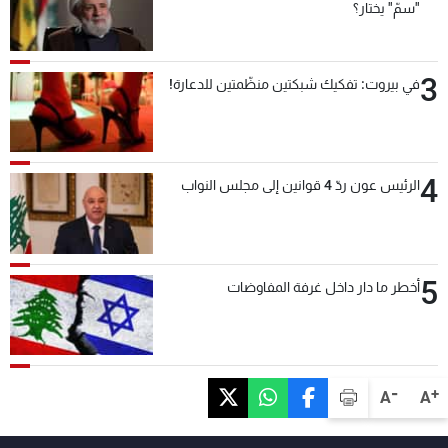
"سمّ" يختار؟
3
في بيروت: تفكيك شبكتين منظّمتين للدعارة!
4
الرئيس عون ردّ 4 قوانين إلى مجلس النواب
5
أخطر ما دار داخل غرفة المفاوضات
-
+
A
A