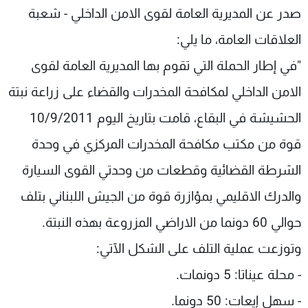
صدر عن المديرية العامة لقوى الامن الداخلي - شعبة
شاهد البرامج
الترددات
العلاقات العامة، ما يلي:
"في إطار الحملة التي تقوم بها المديرية العامة لقوى
عن MTV
وظائف
الامن الداخلي لمكافحة المخدرات والقضاء على زراعة نبتة
الإنـتـاج
تواصل معنا
لاعلاناتكم
شروط الإسـتخدام
الحشيشة في البقاع، قامت بتاريخ اليوم 10/9/2011
سياسة الخصوصية
قوة من مكتب مكافحة المخدرات المركزي في وحدة
الشرطة القضائية وقطعات من وحدتي القوى السيارة
والدرك الاقليمي بمؤازرة قوة من الجيش اللبناني بتلف
حوالي 60 دونما من الاراضي المزروعة بهذه النبتة.
وتوزعت عملية التلف على الشكل الآتي:
- محلة عيناتا: 5 دونمات.
- سهل إيعات: 50 دونما.