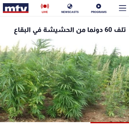
LIVE
NEWSCASTS
PROGRAMS
en
تلف 60 دونما من الحشيشة في البقاع
الأخبار
سياسة
ناس
إقتصاد
فن
منوعات
رياضة
كأس العالم
البرامج
جدول البرامج