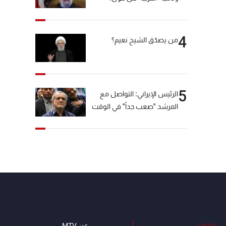
"انشالله خير"
4
من يصدّق الشيخ نعيم؟
5
الرئيس الإيراني: التواصل مع
المرشد "صعب جداً" في الوقت
الحالي
البرامج
عن MTV