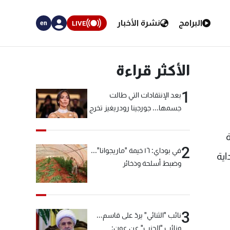
البرامج
نشرة الأخبار
LIVE
en
الأكثر قراءة
1
بعد الإنتقادات التي طالت
جسمها... جورجينا رودريغيز تخرج
عن صمتها
2
في بوداي: ١٦ خيمة "ماريجوانا"...
اية
وضبط أسلحة وذخائر
3
نائب "الثنائي" يردّ على قاسم...
ونائب "الحزب" عن عون: