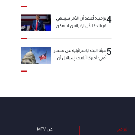
خيّاط؟
4
ترامب: أعتقد أن الأمر سينتهي
قريبًا جدًا لأن الإيرانيين لا يمكن
أن يستمروا على هذا الحال
5
هيئة البث الإسرائيلية عن مصدر
أمني: أميركا أبلغت إسرائيل أن
"حزب الله" لم يخرق وقف إطلاق
النار أمس في مجدل زون
وطلبت منها عدم التصعيد
خشية أن يؤثر ذلك على
مفاوضات روما
البرامج
عن MTV