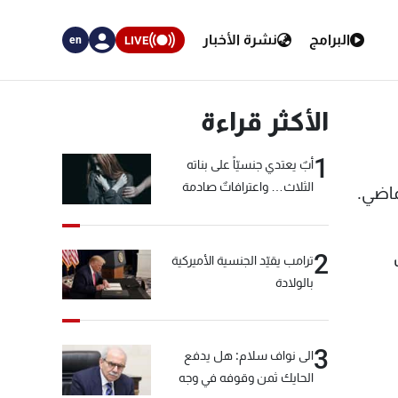
البرامج
نشرة الأخبار
LIVE
en
الأكثر قراءة
1
أبٌ يعتدي جنسيّاً على بناته
الثلاث… واعترافاتٌ صادمة
العام الماضي.
2
ترامب يقيّد الجنسية الأميركية
بالولادة
3
الى نواف سلام: هل يدفع
الحايك ثمن وقوفه في وجه