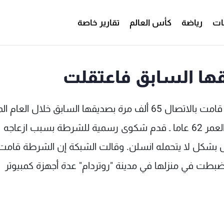
ات
رياضة
كأس العالم
تقارير خاصة
قررت محكمة هولندية توجيه تهمة الازعاج لسيدة قامت بالاتصال 65 ألف مرة بصديقها السابق خلال 
وذكرت شبكة اخبارية اميركية أن الرجل ـ البالغ من العمر 62 عاما ـ قدم شكوى رسمية للشرطة بسبب ازعاجه
ل بشكل لا يتحمله انسلن. وقالت الشبكة إن الشرطة قامت
تي تبلغ من العمر 42 عاما، حيث ضبطت في منزلها في مدينة "روتردام" عدة أجهزة كمبيوتر