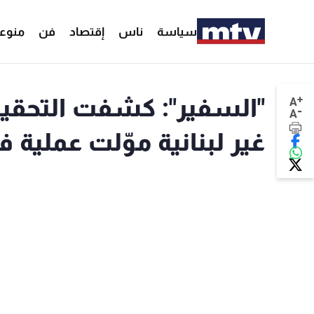
سياسة
ناس
إقتصاد
فن
منوع
+
"السفير": كشفت التحقيق
A
-
A
غير لبنانية موّلت عملية 