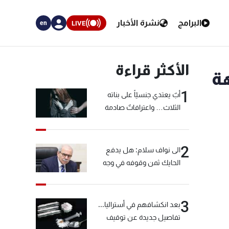
البرامج
نشرة الأخبار
LIVE
en
الأكثر قراءة
ة
1
أبٌ يعتدي جنسيّاً على بناته
الثلاث… واعترافاتٌ صادمة
2
الى نواف سلام: هل يدفع
الحايك ثمن وقوفه في وجه
خيّاط؟
3
بعد انكشافهم في أستراليا...
تفاصيل جديدة عن توقيف