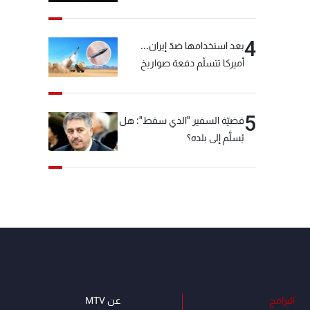
"شبكة الكوكايين"
4
بعد استخدامها ضدّ إيران...
أميركا تتسلّم دفعة صواريخ
كبيرة!
5
قضيّة السفير "الذي سقط": هل
يُسلَّم إلى بلده؟
البرامج
عن MTV