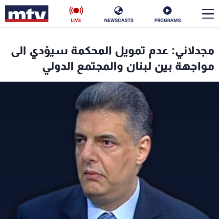
LIVE
NEWSCASTS
PROGRAMS
en
مجدلاني: عدم تمويل المحكمة سيؤدي الى
الأخبار
مواجهة بين لبنان والمجتمع الدولي
سياسة
ناس
إقتصاد
فن
منوعات
رياضة
كأس العالم
البرامج
جدول البرامج