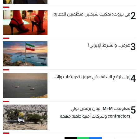
2
في بيروت: تفكيك شبكتين منظّمتين للدعارة!
3
هرمز... والشرط الإيراني!
4
إيران ترفع السقف في هرمز: تعويضات وإلّا...
5
معلومات MFM: لبنان يرفض تولي
contractors وشركات أمنية خاصة مهمة
التحقق من نزع سلاح "حزب الله"