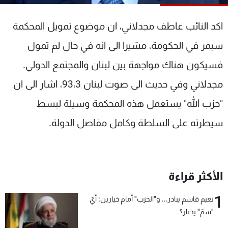
شاهد البرامج
الترددات
اكد النائب عاطف مجدلاني، ان موضوع تمويل المحكمة
سيمر في الحكومة، مشيرا الى انه في حال لم تمول
عن MTV
وظائف
فسيكون هناك مواجهة بين لبنان والمجتمع الدولي.
الإنـتـاج
تواصل معنا
لاعلاناتكم
شروط الإسـتخدام
مجدلاني وفي حديث الى صوت لبنان 93،3، اشار الى ان
سياسة الخصوصية
"حزب الله" يستعمل هذه المحكمة وسيلة لبسط
سيطرته على السلطة وكامل مفاصل الدولة.
الأكثر قراءة
1
نعيم قاسم يبادر... و"الحزب" أمام خيارين: أيّ
"سمّ" يختار؟