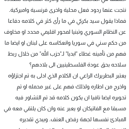
شاهد البرامج
نتجت عنها ردود فعل محلية واخرى فرنسية واميركية.
الترددات
فماذا يقول سيد بكركي في ما رأى كثر في كلامه دفاعا
عن النظام السوري وتبنيا لمحور اقليمي محدد او مخاوف
عن MTV
وظائف
الإنـتـاج
تواصل معنا
من حكم سني في سوريا وانعكاسه على لبنان او ايضا ما
لاعلاناتكم
شروط الإسـتخدام
سياسة الخصوصية
فهم من تأمينه غطاء "ابديا" لـ"حزب الله" من خلال ربط
سلاحه بحق عودة الفلسطينيين الى بلادهم؟
يعتبر البطريرك الراعي ان الكلام الذي ادلى به تم اجتزاؤه
واخرج من اطاره ولذلك فهم على غير محمله او تم
تحويره ايضا نافيا ان يكون كلامه قد تم التشاور فيه
مسبقا مع الفاتيكان او يعبر عنه وان كان يلتقي معه في
المبادئ نفسها لجهة رفض العنف. ويبدي تقديره