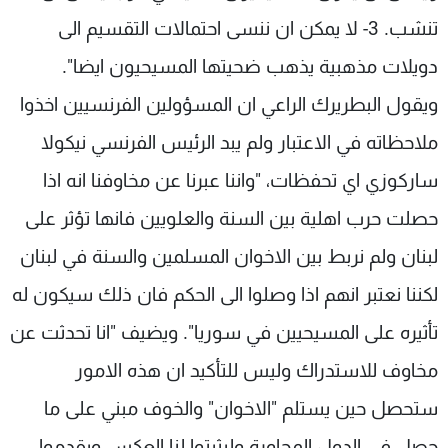
تنشب. 3- لا يمكن ان ننسى احتمالات التقسيم الى
دويلات مذهبية يذهب ضحيتها المسيحيون ايضا".
ويقول البطريرك الراعي ان المسؤولين الفرنسيين اخذوا
ملاحظاته في الاعتبار ولم يبد الرئيس الفرنسي نيكولا
ساركوزي اي تحفظات، "واننا عبرنا عن مخاوفنا انه اذا
حصلت حرب اهلية بين السنة والعلويين فانها تؤثر على
لبنان ولم نربط بين الاخوان المسلمين والسنة في لبنان
لكننا نعتبر انهم اذا وصلوا الى الحكم فان ذلك سيكون له
تأثيره على المسيحيين في سوريا". ويضيف "انا تحدثت عن
مخاوف للاستدراك وليس للتأكيد ان هذه الامور
ستحصل حين يستلم "الاخوان" والخوف مبني على ما
حصل في الدول المجاورة وليثبتوا لنا العكس ويقدموا