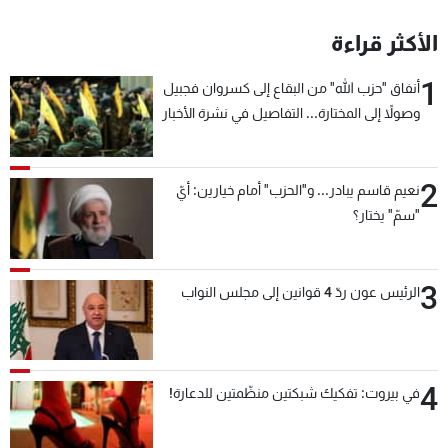
الأكثر قراءة
1
أنفاق "حزب الله" من البقاع إلى كسروان فجبيل
وصولاً إلى المختارة... التفاصيل في نشرة الأخبار
بعد قليل
2
نعيم قاسم يبادر... و"الحزب" أمام خيارين: أيّ
"سمّ" يختار؟
3
الرئيس عون ردّ 4 قوانين إلى مجلس النواب
4
في بيروت: تفكيك شبكتين منظّمتين للدعارة!