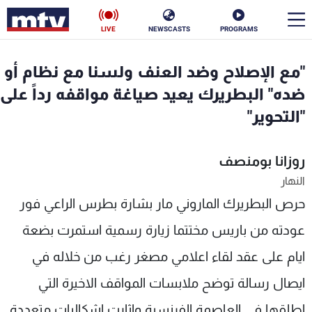
LIVE
NEWSCASTS
PROGRAMS
en
"مع الإصلاح وضد العنف ولسنا مع نظام أو
الأخبار
ضده" البطريرك يعيد صياغة مواقفه رداً على
"التحوير"
سياسة
ناس
إقتصاد
روزانا بومنصف
فن
النهار
منوعات
رياضة
حرص البطريرك الماروني مار بشارة بطرس الراعي فور
كأس العالم
عودته من باريس مختتما زيارة رسمية استمرت بضعة
ايام على عقد لقاء اعلامي مصغر رغب من خلاله في
ايصال رسالة توضح ملابسات المواقف الاخيرة التي
البرامج
جدول البرامج
اطلقها في العاصمة الفرنسية واثارت اشكاليات متعددة