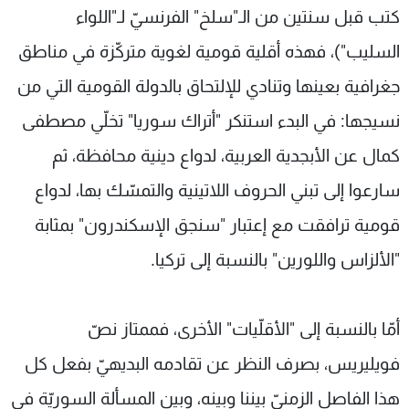
كتب قبل سنتين من الـ"سلخ" الفرنسيّ لـ"اللواء
السليب")، فهذه أقلية قومية لغوية متركّزة في مناطق
جغرافية بعينها وتنادي للإلتحاق بالدولة القومية التي من
نسيجها: في البدء استنكر "أتراك سوريا" تخلّي مصطفى
كمال عن الأبجدية العربية، لدواع دينية محافظة، ثم
سارعوا إلى تبني الحروف اللاتينية والتمسّك بها، لدواع
قومية ترافقت مع إعتبار "سنجق الإسكندرون" بمثابة
"الألزاس واللورين" بالنسبة إلى تركيا.
أمّا بالنسبة إلى "الأقلّيات" الأخرى، فممتاز نصّ
فويليريس، بصرف النظر عن تقادمه البديهيّ بفعل كل
هذا الفاصل الزمنيّ بيننا وبينه، وبين المسألة السوريّة في