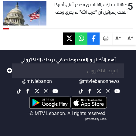
5
هيئة البث الإسرائيلية عن مصدر أمني: أميركا
أبلغت إسرائيل أن "حزب الله" لم يخرق وقف
إطلاق النار أمس في مجدل زون وطلبت منها
عدم التصعيد خشية أن يؤثر ذلك على مفاوضات
روما
-
+
A
A
أهم الأخبار و الفيديوهات في بريدك الالكتروني
@mtvlebanon
@mtvlebanonnews
© MTV Lebanon. All rights reserved.
powered by koein