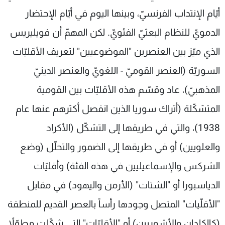
أيّام الإنتداب الفرنسيّ، وبينها اليوم في أيّام الإحتضار
الدمويّ للنظام البعثيّ الفئويّ. لكن المهمّ أن فويليريس
الذي ميّز بين العنصرين "الموضوعيين" لتعريف الأقليّات
السوريّة (العنصر القوميّ - اللغويّ والعنصر الدينيّ
المذهبيّ)، عاد وقسّم هذه الأقليّات بين القومية
المتشكّلة (أتراك سوريا الذين انفصل أكثرهم عنها عام
1938)، والتي في طريقها إلى التشكّل (الأكراد
والعلويين) أو في طريقها إلى الضمور والتحلّل (وضع
الشركس والإسماعيليين في هذه الفئة) وأقليّات
الدياسبورا أو "الشتات" (الأرمن واليهود) في مقابل
"الأقلّيات" المتصل وجودها رأساً بالعصر القديم للمنطقة
(كالكلدان والأشوريين) أو "الأقليّات" التي شكّلت مطوّلاً