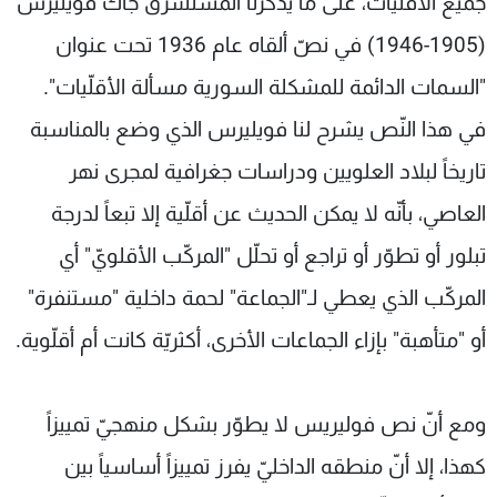
جميع الأقليات، على ما يذكّرنا المستشرق جاك فويليرس
شاهد البرامج
(1905-1946) في نصّ ألقاه عام 1936 تحت عنوان
الترددات
"السمات الدائمة للمشكلة السورية مسألة الأقلّيات".
في هذا النّص يشرح لنا فويليرس الذي وضع بالمناسبة
عن MTV
وظائف
الإنـتـاج
تواصل معنا
تاريخاً لبلاد العلويين ودراسات جغرافية لمجرى نهر
لاعلاناتكم
شروط الإسـتخدام
سياسة الخصوصية
العاصي، بأنّه لا يمكن الحديث عن أقلّية إلا تبعاً لدرجة
تبلور أو تطوّر أو تراجع أو تحلّل "المركّب الأقلويّ" أي
المركّب الذي يعطي لـ"الجماعة" لحمة داخلية "مستنفرة"
أو "متأهبة" بإزاء الجماعات الأخرى، أكثريّة كانت أم أقلّوية.
ومع أنّ نص فوليريس لا يطوّر بشكل منهجيّ تمييزاً
كهذا، إلا أنّ منطقه الداخليّ يفرز تمييزاً أساسياً بين