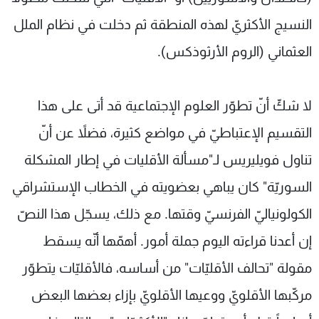
النسيج الأكثريّ لهذه المنطقة ثم دخلت في نظام الملل
العثماني (الروم الأرثوذكس).
لا شكّ أنّ تطوّر العلوم الإجتماعية قد أتى على هذا
التقسيم الإعتباطيّ في مواضع كثيرة، فضلاً عن أنّ
تناول فويليريس لـ"مسألة الأقليات في إطار المشكلة
السوريّة" كان يباهي بعضويته في الخطاب الإستشراقي
الكولونياليّ الفرنسيّ وقتها. مع ذلك، يسجّل هذا النصّ
إن أعدنا قراءته اليوم جملة أمور. أهمّها أنّه يسقط
مقولة "تحالف الأقليّات" من أساسه، فالأقليّات يتطوّر
مركّبها الأقلويّ ووعيها الأقلويّ بإزاء بعضها البعض