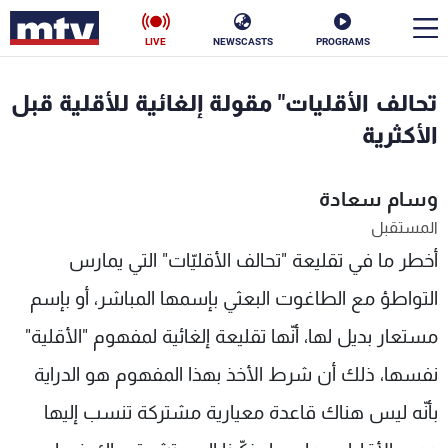
LIVE
NEWSCASTS
PROGRAMS
en
تحالف الأقليات" مقولة إلغائية للأقلية قبل
الأخبار
الأكثرية
سياسة
ناس
وسام سعادة
المستقبل
إقتصاد
فن
أخطر ما في تقليعة "تحالف الأقليّات" التي يمارس
منوعات
رياضة
التواطؤ مع الطاغوت البعثي بإسمها المباشر، أو بإسم
كأس العالم
مستعار بديل لها، أنّها تقليعة إلغائية لمفهوم "الأقلية"
نفسها، ذلك أن شرط الأخذ بهذا المفهوم هو الدراية
بأنّه ليس هناك قاعدة معيارية مشتركة تنسب إليها
البرامج
جدول البرامج