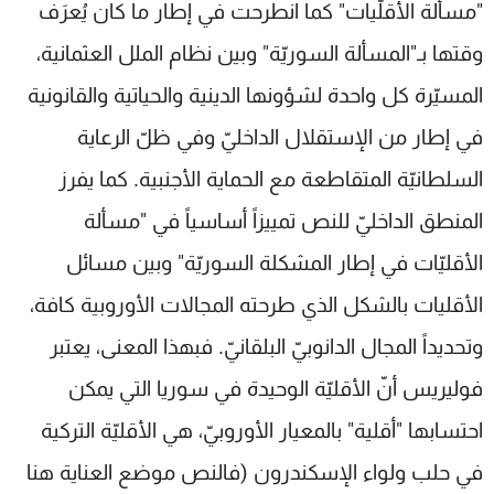
"مسألة الأقلّيات" كما انطرحت في إطار ما كان يُعرَف
وقتها بـ"المسألة السوريّة" وبين نظام الملل العثمانية،
المسيّرة كل واحدة لشؤونها الدينية والحياتية والقانونية
في إطار من الإستقلال الداخليّ وفي ظلّ الرعاية
السلطانيّة المتقاطعة مع الحماية الأجنبية. كما يفرز
المنطق الداخليّ للنص تمييزاً أساسياً في "مسألة
الأقليّات في إطار المشكلة السوريّة" وبين مسائل
الأقليات بالشكل الذي طرحته المجالات الأوروبية كافة،
وتحديداً المجال الدانوبيّ البلقانيّ. فبهذا المعنى، يعتبر
فوليريس أنّ الأقليّة الوحيدة في سوريا التي يمكن
احتسابها "أقلية" بالمعيار الأوروبيّ، هي الأقليّة التركية
في حلب ولواء الإسكندرون (فالنص موضع العناية هنا