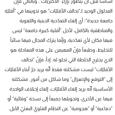
أساساً قبل أن يتطوّر بإزاء "الأكثريّات". وبالتالي فإن
المدلول الوحيد لـ"تحالف الأقليّات" هو تذويبها في "أقليّة
جامعة جديدة": أي إلغاء التعدّدية الدينية واللغوية
والمناطقية بالكامل، لأجل "أقلية كبيرة جامعة" ليس
فيها مكان لأي تعدّدية، وإنّما يترك المجال فيها سائباً
للتخليط، وطبعاً فإنّ المهيمن على هذه المعادلة هو
الذي يجترح الخلطة التي تحلو له. إذاً، فإنّ "تحالف
الأقليّات" ليست مشكلته فقط أنّه يريد جرّ أبناء الأقليّات
إلى "التوقع والإنعزال" وما شاكل من أمور. مشكلته
الأساسية أنّه يريد إلغاء الأقليّات، إلغاء إختلاف الواحدة
فيها عن الأخرى، وتحويلها جميعاً إلى نسخة "وقائية" أو
"دفاعية" أو "هجومية" عن النظام الفئويّ البعثيّ الآيل