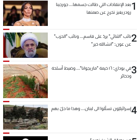
1
بعد الإنتقادات التي طالت جسمها... جورجينا
رودريغيز تخرج عن صمتها
2
نائب "الثنائي" يردّ على قاسم... ونائب "الحزب"
عن عون: "انشالله خير"
3
في بوداي: ١٦ خيمة "ماريجوانا"... وضبط أسلحة
وذخائر
4
إسرائيليّون تسلّلوا الى لبنان... وهذا ما حلّ بهم