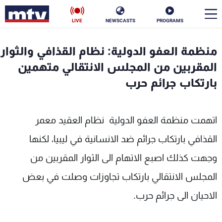
LIVE
NEWSCASTS
PROGRAMS
en
منظمة العفو الدولية: نظام القذافي والثوار
الأخبار
المقربين من المجلس الانتقالي متهمين
بارتكاب جرائم حرب
سياسة
ناس
إقتصاد
فن
اتهمت منظمة العفو الدولية نظام العقيد معمر
منوعات
رياضة
القذافي بارتكاب جرائم ضد الانسانية في ليبيا، لكنها
وجهت كذلك اصبع الاتهام الى الثوار المقربين من
كأس العالم
المجلس الانتقالي بارتكاب تجاوزات وصلت في بعض
الاحيان الى جرائم حرب.
البرامج
جدول البرامج