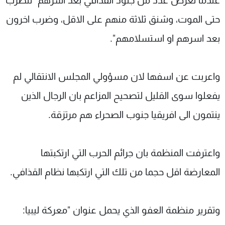
عندما تعرض عدد من جنود القذافي بعد اسرهم "للضرب
حتى الموت، وشنق ثلاثة منهم على الاقل، وضرب اخرون
بعد اسرهم او استسلامهم".
واعربت عن اسفها لان مسؤولي المجلس الانتقالي لم
يفعلوا سوى القليل لتصحيح المزاعم بان الرجال الذين
ينتمون الى افريقيا جنوب الصحراء هم مرتزقة.
واعترفت المنظمة بان جرائم الحرب التي ارتكبتها
المعارضة اقل حجما من تلك التي ارتكبها نظام القذافي.
وتقرير منظمة العفو الذي يحمل عنوان "معركة ليبيا: