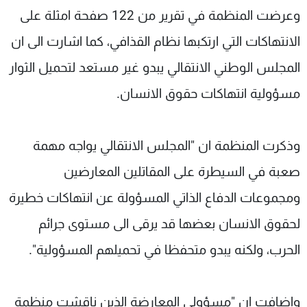
وعرضت المنظمة في تقرير من 122 صفحة امثلة على
شاهد البرامج
الترددات
الانتهاكات التي ارتكبها نظام القذافي، كما اشارت الى ان
المجلس الوطني الانتقالي يبدو غير مستعد لتحميل الثوار
عن MTV
وظائف
مسؤولية انتهاكات حقوق الانسان.
الإنـتـاج
تواصل معنا
لاعلاناتكم
شروط الإسـتخدام
سياسة الخصوصية
وذكرت المنظمة ان "المجلس الانتقالي يواجه مهمة
صعبة في السيطرة على المقاتلين المعارضين
ومجموعات الدفاع الذاتي المسؤولة عن انتهاكات خطيرة
لحقوق الانسان بعضها قد يرقى الى مستوى جرائم
الحرب، ولكنه يبدو متحفظا في تحميلهم المسؤولية".
واضافت ان "مسؤولي المعارضة الذين ناقشت منظمة