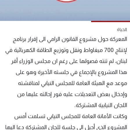
شاهد البرامج
الترددات
الحياة
عن MTV
وظائف
المعركة حول مشروع القانون الرامي الى إقرار برنامج
الإنـتـاج
تواصل معنا
لاعلاناتكم
شروط الإسـتخدام
لإنتاج 700 ميغاواط ونقل وتوزيع الطاقة الكهربائية في
سياسة الخصوصية
لبنان، لم تنته فصولها على رغم ان مجلس الوزراء أقر
هذا المشروع بالإجماع في جلسته الأخيرة وهو على
موعد مع الهيئة العامة للمجلس النيابي لمناقشته
وإدخال بعض التعديلات عليه فور إحالته عليها من
اللجان النيابية المشتركة.
وكانت الأمانة العامة للمجلس النيابي تسلمت أمس
المشروع الذي أحيل الى جلسة للجان المشتركة دعا اليها