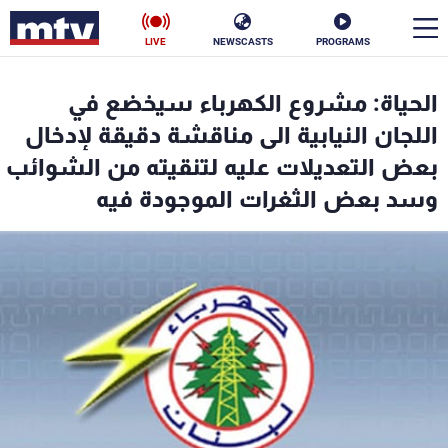
LIVE
NEWSCASTS
PROGRAMS
en
الحياة: مشروع الكهرباء سيخضع في
الأخبار
اللجان النيابية الى مناقشة دقيقة لإدخال
بعض التعديلات عليه لتنقيته من الشوائب
سياسة
ناس
وسد بعض الثغرات الموجودة فيه
إقتصاد
فن
منوعات
رياضة
كأس العالم
البرامج
جدول البرامج