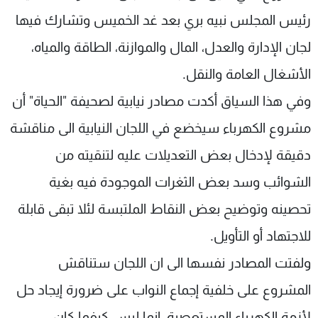
رئيس المجلس نبيه بري بعد غد الخميس وتشارك فيها
لجان الإدارة والعدل، المال والموازنة، الطاقة والمياه،
الأشغال العامة والنقل.
وفي هذا السياق أكدت مصادر نيابية لصحيفة "الحياة" أن
مشروع الكهرباء سيخضع في اللجان النيابية الى مناقشة
دقيقة لإدخال بعض التعديلات عليه لتنقيته من
الشوائب وسد بعض الثغرات الموجودة فيه بغية
تحصينه وتوضيح بعض النقاط الملتبسة لئلا تبقى قابلة
للاجتهاد أو التأويل.
ولفتت المصادر نفسها الى ان اللجان ستناقش
المشروع على خلفية إجماع النواب على ضرورة إيجاد حل
لأزمة الكهرباء المستعصية، انما ليس كيفما كان،