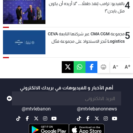
4
بالفيديو: ترامب يُنقذ طفلاً... "لا أريده أن يكون
مثل بايدن"!
5
مجموعة CMA CGM عبر شركتها التابعة CEVA
Logistics تُنجز الاستحواذ على مجموعة فتّال
-
+
A
A
أهم الأخبار و الفيديوهات في بريدك الالكتروني
@mtvlebanon
@mtvlebanonnews