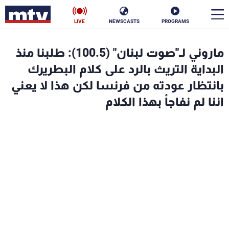
LIVE
NEWSCASTS
PROGRAMS
en
ماروني لـ"صوت لبنان" (100.5): طلبنا منذ
الأخبار
البداية التريث بالرد على كلام البطريرك
بانتظار عودته من فرنسا لكن هذا لا يعني
سياسة
ناس
اننا لم نفاجأ بهذا الكلام
إقتصاد
فن
منوعات
رياضة
كأس العالم
البرامج
جدول البرامج