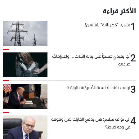
شاهد البرامج
الأكثر قراءة
الترددات
1
بشرى "كهربائية" للبنانيين!
عن MTV
وظائف
الإنـتـاج
تواصل معنا
لاعلاناتكم
شروط الإسـتخدام
2
سياسة الخصوصية
أبٌ يعتدي جنسيّاً على بناته الثلاث… واعترافاتٌ
صادمة
3
ترامب يقيّد الجنسية الأميركية بالولادة
4
الى نواف سلام: هل يدفع الحايك ثمن وقوفه
في وجه خيّاط؟