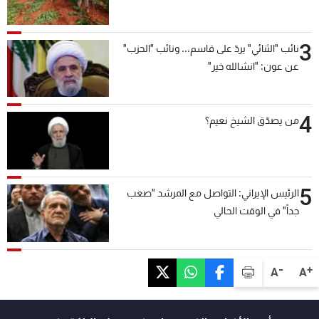
3
نائب "الثنائي" يردّ على قاسم... ونائب "الحزب"
عن عون: "انشالله خير"
4
من يصدّق الشيخ نعيم؟
5
الرئيس الإيراني: التواصل مع المرشد "صعب
جداً" في الوقت الحالي
-
+
A
A