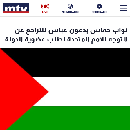
LIVE
NEWSCASTS
PROGRAMS
en
نواب حماس يدعون عباس للتراجع عن
الأخبار
التوجه للامم المتحدة لطلب عضوية الدولة
سياسة
ناس
إقتصاد
فن
منوعات
رياضة
كأس العالم
البرامج
جدول البرامج