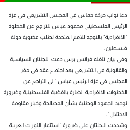
شاهد البرامج
الترددات
دعا نواب حركة حماس في المجلس التشريعي في غزة
الرئيس الفلسطيني محمود عباس للتراجع عن الخطوة
عن MTV
وظائف
"الانفرادية" بالتوجه للامم المتحدة لطلب عضوية دولة
الإنـتـاج
تواصل معنا
لاعلاناتكم
شروط الإسـتخدام
فلسطين.
سياسة الخصوصية
وفي بيان تلقته فرانس برس دعت اللجنتان السياسية
والقانونية في التشريعي بعد اجتماع عقد في مقر
المجلس في غزة الرئيس عباس "الى التراجع عن
الخطوات الانفرادية الضارة بالقضية الفلسطينية وضرورة
توحيد الجهود الوطنية بشأن المصالحة وخيار مقاومة
الاحتلال".
وشددت اللجنتان على ضرورة "استثمار الثورات العربية