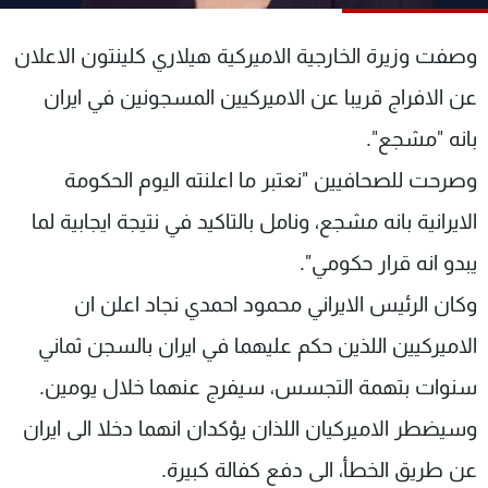
شاهد البرامج
الترددات
وصفت وزيرة الخارجية الاميركية هيلاري كلينتون الاعلان
عن الافراج قريبا عن الاميركيين المسجونين في ايران
عن MTV
وظائف
بانه "مشجع".
الإنـتـاج
تواصل معنا
لاعلاناتكم
شروط الإسـتخدام
وصرحت للصحافيين "نعتبر ما اعلنته اليوم الحكومة
سياسة الخصوصية
الايرانية بانه مشجع، ونامل بالتاكيد في نتيجة ايجابية لما
يبدو انه قرار حكومي".
وكان الرئيس الايراني محمود احمدي نجاد اعلن ان
الاميركيين اللذين حكم عليهما في ايران بالسجن ثماني
سنوات بتهمة التجسس، سيفرج عنهما خلال يومين.
وسيضطر الاميركيان اللذان يؤكدان انهما دخلا الى ايران
عن طريق الخطأ، الى دفع كفالة كبيرة.