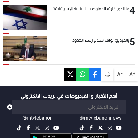
4
ما الذي غيّرته المفاوضات اللبنانية الإسرائيلية؟
5
بالفيديو: نواف سلام رسّم الحدود
-
+
A
A
أهم الأخبار و الفيديوهات في بريدك الالكتروني
@mtvlebanon
@mtvlebanonnews