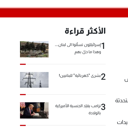
الأكثر قراءة
1
إسرائيليّون تسلّلوا الى لبنان...
وهذا ما حلّ بهم
2
بشرى "كهربائية" للبنانيين!
س
تحدثة
3
ترامب يقيّد الجنسية الأميركية
بالولادة
يدات