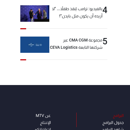
4
بالفيديو: ترامب يُنقذ طفلاً... "لا
أريده أن يكون مثل بايدن"!
5
مجموعة CMA CGM عبر
شركتها التابعة CEVA Logistics
تُنجز الاستحواذ على مجموعة
فتّال
البرامج
عن MTV
جدول البرامج
الإنـتـاج
شاهد البرامج
لاعلاناتكم