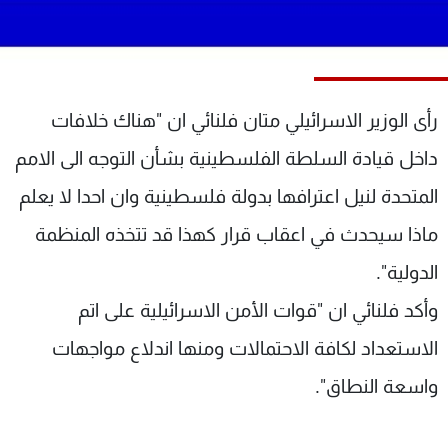
شاهد البرامج
الترددات
عن MTV
وظائف
رأى الوزير الاسرائيلي متان فلنائي ان "هناك خلافات
الإنـتـاج
تواصل معنا
داخل قيادة السلطة الفلسطينية بشأن التوجه الى الامم
لاعلاناتكم
شروط الإسـتخدام
سياسة الخصوصية
المتحدة لنيل اعترافها بدولة فلسطينية وان احدا لا يعلم
ماذا سيحدث في اعقاب قرار كهذا قد تتخذه المنظمة
الدولية".
وأكد فلنائي ان "قوات الأمن الاسرائيلية على اتم
الاستعداد لكافة الاحتمالات ومنها اندلاع مواجهات
واسعة النطاق".