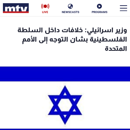
LIVE
NEWSCASTS
PROGRAMS
en
وزير اسرائيلي: خلافات داخل السلطة
الأخبار
الفلسطينية بشان التوجه إلى الأمم
المتحدة
سياسة
ناس
إقتصاد
فن
منوعات
رياضة
كأس العالم
البرامج
جدول البرامج