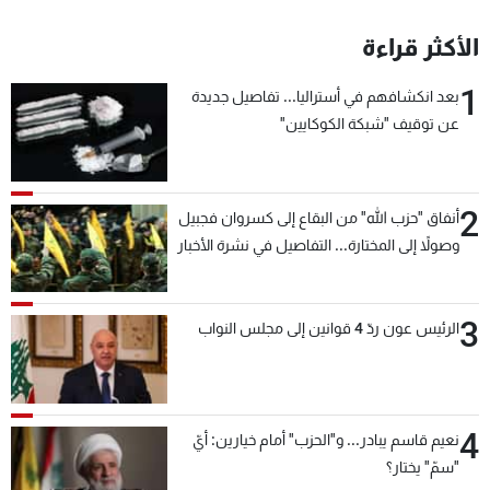
الأكثر قراءة
1
بعد انكشافهم في أستراليا... تفاصيل جديدة
عن توقيف "شبكة الكوكايين"
2
أنفاق "حزب الله" من البقاع إلى كسروان فجبيل
وصولاً إلى المختارة... التفاصيل في نشرة الأخبار
بعد قليل
3
الرئيس عون ردّ 4 قوانين إلى مجلس النواب
4
نعيم قاسم يبادر... و"الحزب" أمام خيارين: أيّ
"سمّ" يختار؟