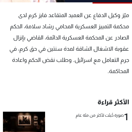
شاهد البرامج
الترددات
ميّز وكيل الدفاع عن العميد المتقاعد فايز كرم لدى
محكمة التمييز العسكرية المحامي رشاد سلامة، الحكم
عن MTV
وظائف
الصادر عن المحكمة العسكرية الدائمة، القاضي بإنزال
الإنـتـاج
تواصل معنا
لاعلاناتكم
شروط الإسـتخدام
عقوبة الاشغال الشاقة لمدة سنتين في حق كرم، في
سياسة الخصوصية
جرم التعامل مع اسرائيل. وطلب نقض الحكم واعادة
المحاكمة.
الأكثر قراءة
1
صورة خُبئت لأكثر من مئة عام