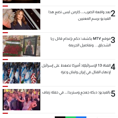
2
بعد واقعة الضرب... كارمن لبس تضع هذا
الفيديو برسم المعنيين
3
موقع MTV يكشف: حكم بإعدام قاتل ريا
الشدياق… وتفاصيل الجريمة
4
القناة 13 الإسرائيليّة: أميركا تضغط على إسرائيل
لإنهاء القتال في إيران ولبنان وغزة
5
بالفيديو: دبكة جعجع وستريدا... في حفلة زفاف