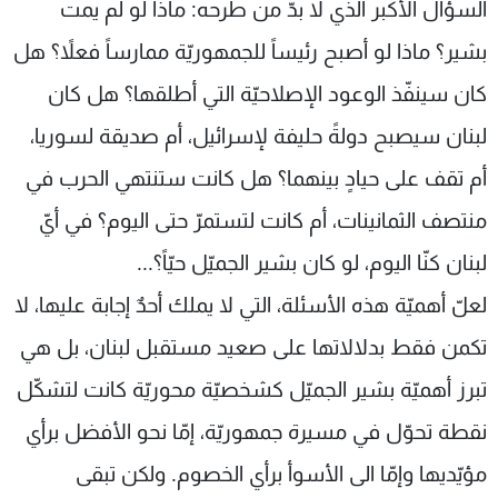
السؤال الأكبر الذي لا بدّ من طرحه: ماذا لو لم يمت
شاهد البرامج
بشير؟ ماذا لو أصبح رئيساً للجمهوريّة ممارساً فعلاً؟ هل
الترددات
كان سينفّذ الوعود الإصلاحيّة التي أطلقها؟ هل كان
عن MTV
وظائف
لبنان سيصبح دولةً حليفة لإسرائيل، أم صديقة لسوريا،
الإنـتـاج
تواصل معنا
لاعلاناتكم
شروط الإسـتخدام
أم تقف على حيادٍ بينهما؟ هل كانت ستنتهي الحرب في
سياسة الخصوصية
منتصف الثمانينات، أم كانت لتستمرّ حتى اليوم؟ في أيّ
لبنان كنّا اليوم، لو كان بشير الجميّل حيّاً؟...
لعلّ أهميّة هذه الأسئلة، التي لا يملك أحدٌ إجابة عليها، لا
تكمن فقط بدلالاتها على صعيد مستقبل لبنان، بل هي
تبرز أهميّة بشير الجميّل كشخصيّة محوريّة كانت لتشكّل
نقطة تحوّل في مسيرة جمهوريّة، إمّا نحو الأفضل برأي
مؤيّديها وإمّا الى الأسوأ برأي الخصوم. ولكن تبقى