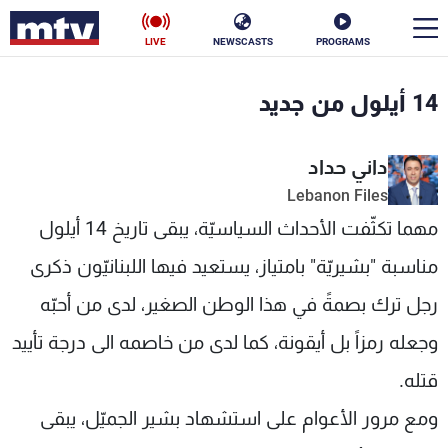
LIVE
NEWSCASTS
PROGRAMS
en
14 أيلول من جديد
الأخبار
داني حداد
سياسة
ناس
Lebanon Files
مهما تكثّفت الأحداث السياسيّة، يبقى تاريخ 14 أيلول
إقتصاد
فن
مناسبة "بشيريّة" بامتياز، يستعيد فيها اللبنانيّون ذكرى
منوعات
رياضة
رجل ترك بصمةً في هذا الوطن الصغير، لدى من أحبّه
كأس العالم
وجعله رمزاً بل أيقونة، كما لدى من خاصمه الى درجة تأييد
قتله.
البرامج
ومع مرور الأعوام على استشهاد بشير الجميّل، يبقى
جدول البرامج