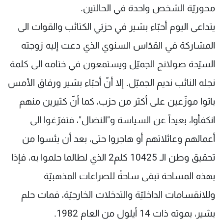
محوريّة الشخص واحدة في الحالتين.
يتداعى اليوم أحبّاء بشير في حزبَي الكتائب والقوات الى
المشاركة في القدّاس السنوي الذي دعت إليه زوجته
السيّدة صولانج الجميّل ويستمعون في ختامه الى كلمة
نجله النائب نديم الجميّل. إلا أنّ أحبّاء بشير ورفاق الأمس
باتوا موزّعين على أكثر من حزب، كما أنّ كثيرين منهم
انكفأوا، بعيداً عن السياسة و"النضال"، فتفرّغوا الى
أعمالهم وعائلاتهم أو هاجروا حتى، بعد أن يئسوا من
تحقيق وطن الـ 10425 كلم2 الذي لطالما حلموا به، فإذا
بهذه المساحة تبقى ساحةً للصراعات المذهبيّة
وللانقسامات الداخليّة والتدخلات الخارجيّة، فمات حلم
بشير، بموته ذات 14 أيلول من العام 1982.