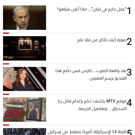
1
"عمل حازم في لبنان"... ماذا أعلن نتنياهو؟
2
صورة خُبئت لأكثر من مئة عام
3
بعد واقعة الضرب... كارمن لبس تضع هذا
الفيديو برسم المعنيين
4
موقع MTV يكشف: حكم بإعدام قاتل ريا
الشدياق… وتفاصيل الجريمة
5
القناة 13 الإسرائيليّة: أميركا تضغط على إسرائيل