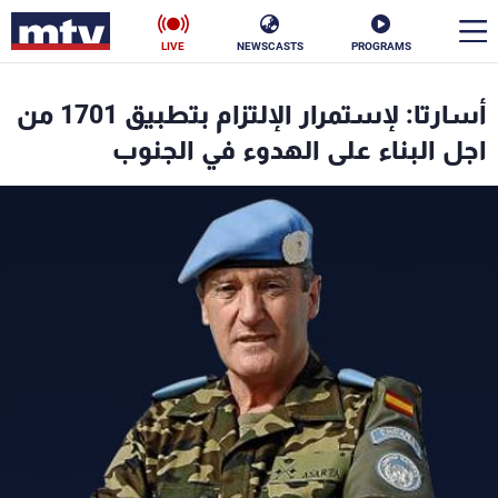
LIVE
NEWSCASTS
PROGRAMS
en
أسارتا: لإستمرار الإلتزام بتطبيق 1701 من
الأخبار
اجل البناء على الهدوء في الجنوب
سياسة
ناس
إقتصاد
فن
منوعات
رياضة
كأس العالم
البرامج
جدول البرامج