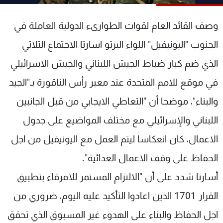
شاهد البرامج
الترددات
وصف القائد العام لقوات الطوارىء الدولية العاملة في
الجنوب "اليونيفيل" اللواء البرتو اسارتا الاجتماع الثلاثي
عن MTV
وظائف
الذي ضم كبار ضباط الجيش اللبناني والجيش الاسرائيلي
الإنـتـاج
تواصل معنا
لاعلاناتكم
شروط الإسـتخدام
في موقع للامم المتحدة عند معبر رأس الناقورة بـ"الجيد
سياسة الخصوصية
والبناء"، موضحا أن "التعاطي الايجابي من قبل الجانبين
اللبناني والإسرائيلي مع مختلف المواضيع على جدول
الاعمال، كان انعكاسا ليتم العمل مع اليونيفيل من اجل
الحفاظ على وقف الاعمال العدائية".
أسارتا شدد على أن "الالتزام المستمر للافرقاء بتطبيق
القرار 1701 الذين اعادوا التأكيد عليه اليوم، ضروري من
اجل الحفاظ والبناء على الهدوء غير المسبوق الذي تحقق