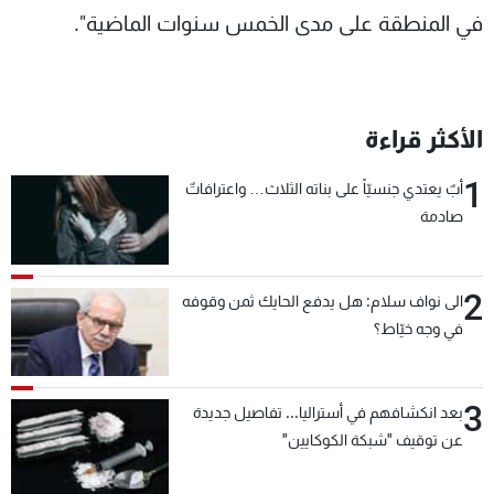
في المنطقة على مدى الخمس سنوات الماضية".
الأكثر قراءة
1
أبٌ يعتدي جنسيّاً على بناته الثلاث… واعترافاتٌ
صادمة
2
الى نواف سلام: هل يدفع الحايك ثمن وقوفه
في وجه خيّاط؟
3
بعد انكشافهم في أستراليا... تفاصيل جديدة
عن توقيف "شبكة الكوكايين"