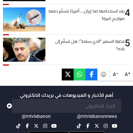
4
بعد استخدامها ضدّ إيران... أميركا تتسلّم دفعة
صواريخ كبيرة!
5
قضيّة السفير "الذي سقط": هل يُسلَّم إلى
بلده؟
-
+
A
A
أهم الأخبار و الفيديوهات في بريدك الالكتروني
@mtvlebanon
@mtvlebanonnews