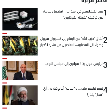
الأكثر قراءة
1
بعد انكشافهم في أستراليا... تفاصيل جديدة
عن توقيف "شبكة الكوكايين"
2
أنفاق "حزب الله" من البقاع إلى كسروان فجبيل
وصولاً إلى المختارة... التفاصيل في نشرة الأخبار
بعد قليل
3
الرئيس عون ردّ 4 قوانين إلى مجلس النواب
4
نعيم قاسم يبادر... و"الحزب" أمام خيارين: أيّ
"سمّ" يختار؟