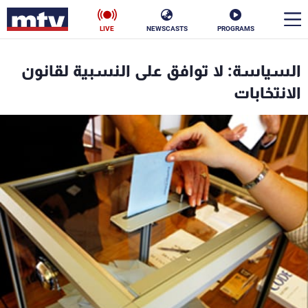
LIVE
NEWSCASTS
PROGRAMS
en
السياسة: لا توافق على النسبية لقانون
الأخبار
الانتخابات
سياسة
ناس
إقتصاد
فن
منوعات
رياضة
كأس العالم
البرامج
جدول البرامج