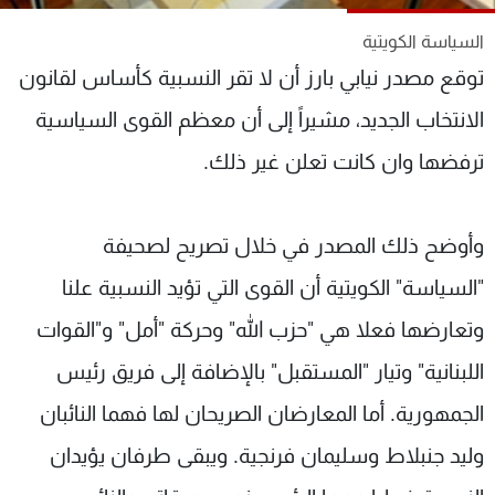
شاهد البرامج
السياسة الكويتية
الترددات
توقع مصدر نيابي بارز أن لا تقر النسبية كأساس لقانون
الانتخاب الجديد، مشيراً إلى أن معظم القوى السياسية
عن MTV
وظائف
الإنـتـاج
تواصل معنا
ترفضها وان كانت تعلن غير ذلك.
لاعلاناتكم
شروط الإسـتخدام
سياسة الخصوصية
وأوضح ذلك المصدر في خلال تصريح لصحيفة
"السياسة" الكويتية أن القوى التي تؤيد النسبية علنا
وتعارضها فعلا هي "حزب الله" وحركة "أمل" و"القوات
اللبنانية" وتيار "المستقبل" بالإضافة إلى فريق رئيس
الجمهورية. أما المعارضان الصريحان لها فهما النائبان
وليد جنبلاط وسليمان فرنجية. ويبقى طرفان يؤيدان