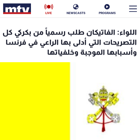
LIVE
NEWSCASTS
PROGRAMS
en
اللواء: الفاتيكان طلب رسمياً من بكركي كل
الأخبار
التصريحات التي أدلى بها الراعي في فرنسا
وأسبابها الموجبة وخلفياتها
سياسة
ناس
إقتصاد
فن
منوعات
رياضة
كأس العالم
البرامج
جدول البرامج