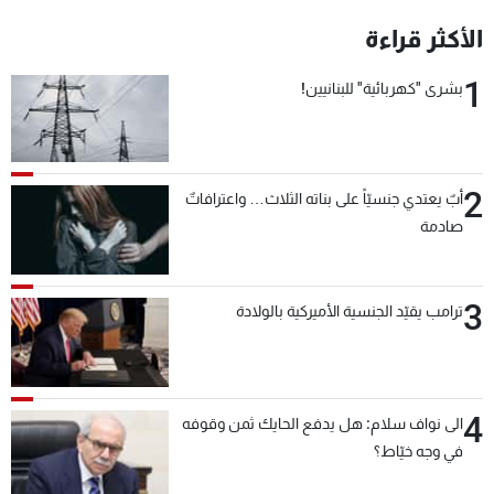
الأكثر قراءة
1
بشرى "كهربائية" للبنانيين!
2
أبٌ يعتدي جنسيّاً على بناته الثلاث… واعترافاتٌ
صادمة
3
ترامب يقيّد الجنسية الأميركية بالولادة
4
الى نواف سلام: هل يدفع الحايك ثمن وقوفه
في وجه خيّاط؟