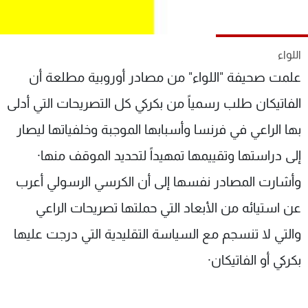
شاهد البرامج
الترددات
اللواء
علمت صحيفة "اللواء" من مصادر أوروبية مطلعة أن
عن MTV
وظائف
الإنـتـاج
تواصل معنا
الفاتيكان طلب رسمياً من بكركي كل التصريحات التي أدلى
لاعلاناتكم
شروط الإسـتخدام
سياسة الخصوصية
بها الراعي في فرنسا وأسبابها الموجبة وخلفياتها ليصار
إلى دراستها وتقييمها تمهيداً لتحديد الموقف منها·
وأشارت المصادر نفسها إلى أن الكرسي الرسولي أعرب
عن استيائه من الأبعاد التي حملتها تصريحات الراعي
والتي لا تنسجم مع السياسة التقليدية التي درجت عليها
بكركي أو الفاتيكان·