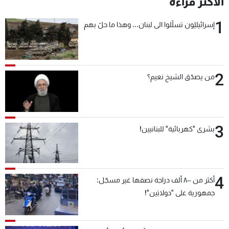
الأكثر قراءة
شاهد البرامج
1
الترددات
إسرائيليّون تسلّلوا الى لبنان... وهذا ما حلّ بهم
عن MTV
وظائف
الإنـتـاج
تواصل معنا
2
من يصدّق الشيخ نعيم؟
لاعلاناتكم
شروط الإسـتخدام
سياسة الخصوصية
3
بشرى "كهربائية" للبنانيين!
4
أكثر من ٨٠٠ ألف دراجة نصفها غير مسجّل:
جمهورية على "دولابَين"!