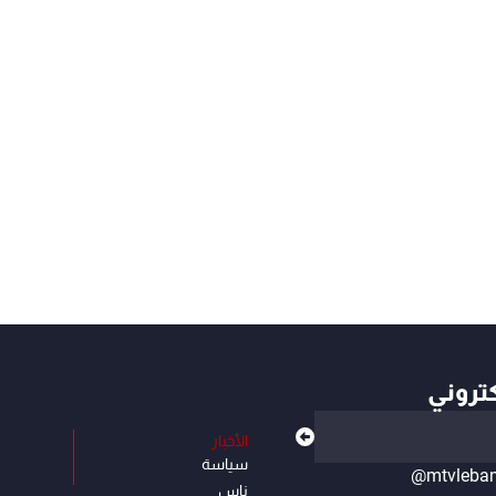
كتروني
الأخبار
سياسة
@mtvleba
ناس