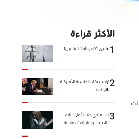
الأكثر قراءة
1
بشرى "كهربائية" للبنانيين!
2
ترامب يقيّد الجنسية الأميركية
بالولادة
اتت
3
أبٌ يعتدي جنسيّاً على بناته
الثلاث… واعترافاتٌ صادمة