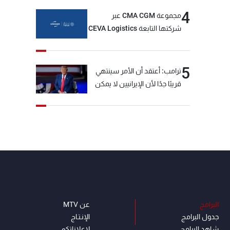
4
مجموعة CMA CGM عبر
شركتها التابعة CEVA Logistics
تُنجز الاستحواذ على مجموعة
فتّال
5
ترامب: أعتقد أن الأمر سينتهي
قريبًا جدًا لأن الإيرانيين لا يمكن
أن يستمروا على هذا الحال
البرامج
عن MTV
جدول البرامج
الإنـتـاج
شاهد البرامج
لاعلاناتكم