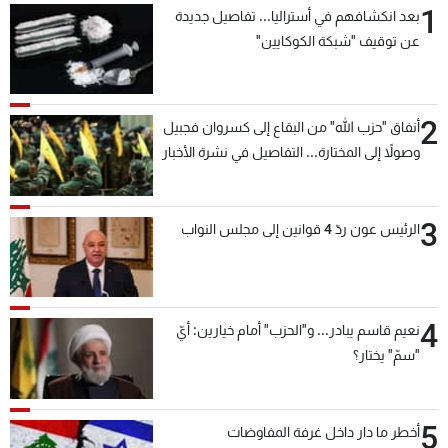
1
بعد انكشافهم في أستراليا... تفاصيل جديدة
شاهد البرامج
عن توقيف "شبكة الكوكايين"
الترددات
عن MTV
وظائف
2
أنفاق "حزب الله" من البقاع إلى كسروان فجبيل
الإنـتـاج
تواصل معنا
وصولاً إلى المختارة... التفاصيل في نشرة الأخبار
لاعلاناتكم
شروط الإسـتخدام
بعد قليل
سياسة الخصوصية
3
الرئيس عون ردّ 4 قوانين إلى مجلس النواب
4
نعيم قاسم يبادر... و"الحزب" أمام خيارين: أيّ
"سمّ" يختار؟
5
أخطر ما دار داخل غرفة المفاوضات