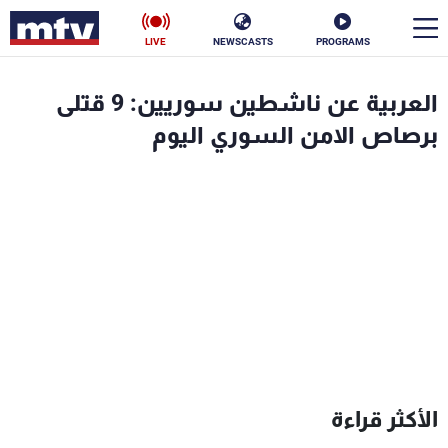
LIVE
NEWSCASTS
PROGRAMS
en
العربية عن ناشطين سوريين: 9 قتلى
الأخبار
برصاص الامن السوري اليوم
سياسة
ناس
إقتصاد
فن
منوعات
رياضة
كأس العالم
البرامج
الأكثر قراءة
جدول البرامج