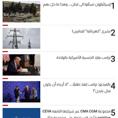
1
إسرائيليّون تسلّلوا الى لبنان... وهذا ما حلّ بهم
شاهد البرامج
الترددات
2
عن MTV
وظائف
بشرى "كهربائية" للبنانيين!
الإنـتـاج
تواصل معنا
لاعلاناتكم
شروط الإسـتخدام
سياسة الخصوصية
3
ترامب يقيّد الجنسية الأميركية بالولادة
4
بالفيديو: ترامب يُنقذ طفلاً... "لا أريده أن يكون
مثل بايدن"!
5
مجموعة CMA CGM عبر شركتها التابعة CEVA
Logistics تُنجز الاستحواذ على مجموعة فتّال