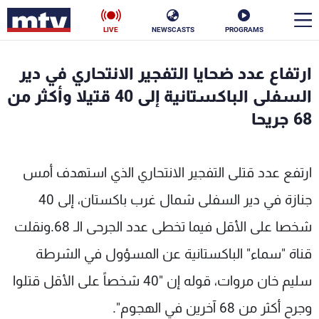
LIVE
NEWSCASTS
PROGRAMS
en
ارتفاع عدد ضحايا التفجير الانتحاري في دير
الأخبار
السفلى الباكستانية إلى 40 قتيلا وأكثر من
68 جريحا
سياسة
ناس
إقتصاد
فن
ارتفع عدد قتلى التفجير الانتحاري الذي استهدف أمس
منوعات
رياضة
جنازة في دير السفلى شمال غرب باكستان، إلى 40
شخصا على الأقل فيما تخطى عدد الجرحى الـ 68.ونقلت
كأس العالم
قناة "سماء" الباكستانية عن المسؤول في الشرطة
سليم خان مروات، قوله إن "40 شخصاً على الأقل قتلوا
البرامج
وجرح أكثر من 68 آخرين في الهجوم".
جدول البرامج