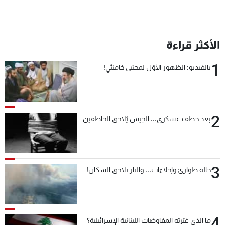
شاهد البرامج
الترددات
الأكثر قراءة
عن MTV
وظائف
1
بالفيديو: الظهور الأوّل لمجتبى خامنئي!
الإنـتـاج
تواصل معنا
لاعلاناتكم
شروط الإسـتخدام
سياسة الخصوصية
2
بعد خطف عسكري... الجيش يُلاحق الخاطفين
3
حالة طوارئ وإخلاءات... والنار تلاحق السكان!
4
ما الذي غيّرته المفاوضات اللبنانية الإسرائيلية؟