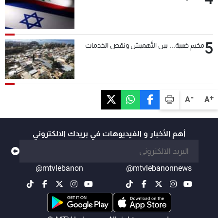
5
مخيم ضبية... بين التَّهميش ونقص الخدمات
-
+
A
A
أهم الأخبار و الفيديوهات في بريدك الالكتروني
@mtvlebanon
@mtvlebanonnews