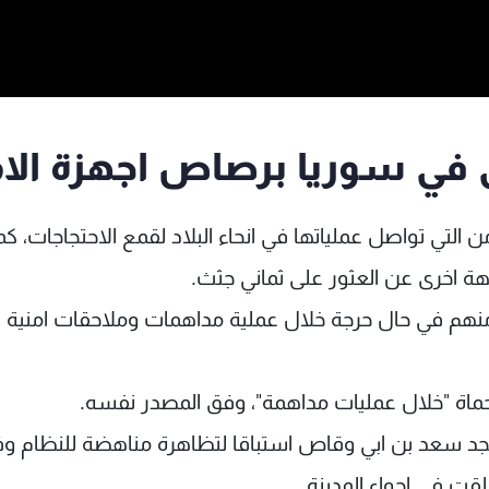
ي تواصل عملياتها في انحاء البلاد لقمع الاحتجاجات، كما
ة اخرى عن العثور على ثماني جثث.
د "قتل أربعة أشخاص وجرح 11 ثلاثة منهم في حال حرجة خلال عملية مداهمات وملاحقات امني
 "خلال عمليات مداهمة"، وفق المصدر نفسه.
جد سعد بن ابي وقاص استباقا لتظاهرة مناهضة للنظام وف
قت في اجواء المدينة.