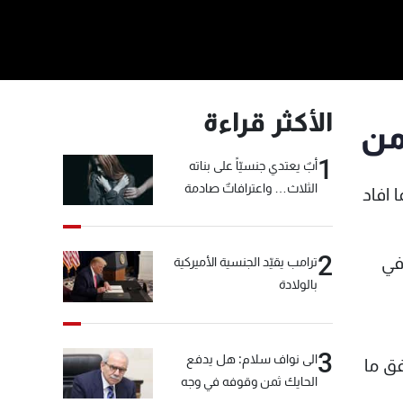
الأكثر قراءة
1
أبٌ يعتدي جنسيّاً على بناته
الثلاث… واعترافاتٌ صادمة
 افاد
2
ة في
ترامب يقيّد الجنسية الأميركية
بالولادة
3
الى نواف سلام: هل يدفع
ق ما
الحايك ثمن وقوفه في وجه