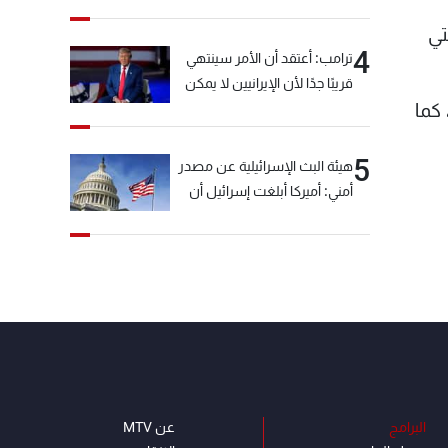
خيّاط؟
تي
4
ترامب: أعتقد أن الأمر سينتهي
قريبًا جدًا لأن الإيرانيين لا يمكن
كما
أن يستمروا على هذا الحال
5
هيئة البث الإسرائيلية عن مصدر
أمني: أميركا أبلغت إسرائيل أن
"حزب الله" لم يخرق وقف إطلاق
النار أمس في مجدل زون
وطلبت منها عدم التصعيد
خشية أن يؤثر ذلك على
مفاوضات روما
البرامج
عن MTV