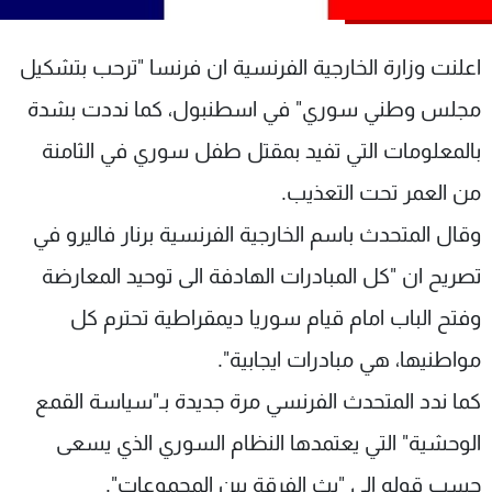
شاهد البرامج
الترددات
اعلنت وزارة الخارجية الفرنسية ان فرنسا "ترحب بتشكيل
مجلس وطني سوري" في اسطنبول، كما نددت بشدة
عن MTV
وظائف
بالمعلومات التي تفيد بمقتل طفل سوري في الثامنة
الإنـتـاج
تواصل معنا
لاعلاناتكم
شروط الإسـتخدام
من العمر تحت التعذيب.
سياسة الخصوصية
وقال المتحدث باسم الخارجية الفرنسية برنار فاليرو في
تصريح ان "كل المبادرات الهادفة الى توحيد المعارضة
وفتح الباب امام قيام سوريا ديمقراطية تحترم كل
مواطنيها، هي مبادرات ايجابية".
كما ندد المتحدث الفرنسي مرة جديدة بـ"سياسة القمع
الوحشية" التي يعتمدها النظام السوري الذي يسعى
حسب قوله الى "بث الفرقة بين المجموعات".