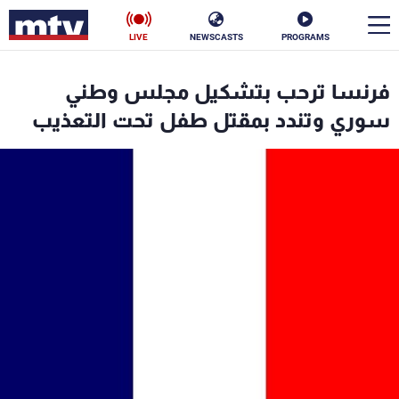
LIVE
NEWSCASTS
PROGRAMS
en
فرنسا ترحب بتشكيل مجلس وطني
الأخبار
سوري وتندد بمقتل طفل تحت التعذيب
سياسة
ناس
إقتصاد
فن
منوعات
رياضة
كأس العالم
البرامج
جدول البرامج