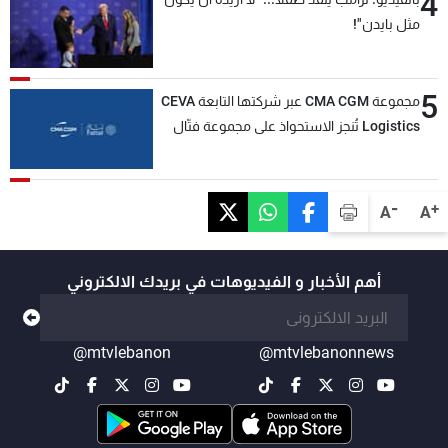
4
مثل بايدن"!
5
مجموعة CMA CGM عبر شركتها التابعة CEVA
Logistics تُنجز الاستحواذ على مجموعة فتّال
-
+
A
A
أهم الأخبار و الفيديوهات في بريدك الالكتروني
@mtvlebanon
@mtvlebanonnews