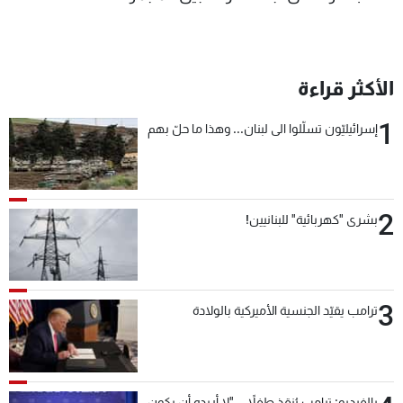
الأكثر قراءة
1
إسرائيليّون تسلّلوا الى لبنان... وهذا ما حلّ بهم
2
بشرى "كهربائية" للبنانيين!
3
ترامب يقيّد الجنسية الأميركية بالولادة
بالفيديو: ترامب يُنقذ طفلاً... "لا أريده أن يكون