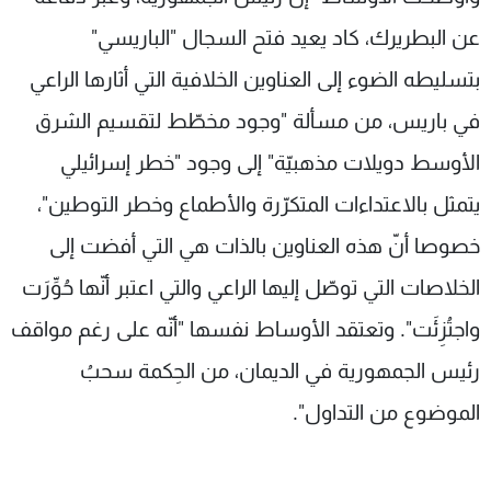
عن البطريرك، كاد يعيد فتح السجال "الباريسي"
بتسليطه الضوء إلى العناوين الخلافية التي أثارها الراعي
في باريس، من مسألة "وجود مخطّط لتقسيم الشرق
الأوسط دويلات مذهبيّة" إلى وجود "خطر إسرائيلي
يتمثل بالاعتداءات المتكرّرة والأطماع وخطر التوطين"،
خصوصا أنّ هذه العناوين بالذات هي التي أفضت إلى
الخلاصات التي توصّل إليها الراعي والتي اعتبر أنّها حُوِّرَت
واجتُزِئَت". وتعتقد الأوساط نفسها "أنّه على رغم مواقف
رئيس الجمهورية في الديمان، من الحِكمة سحبُ
الموضوع من التداول".