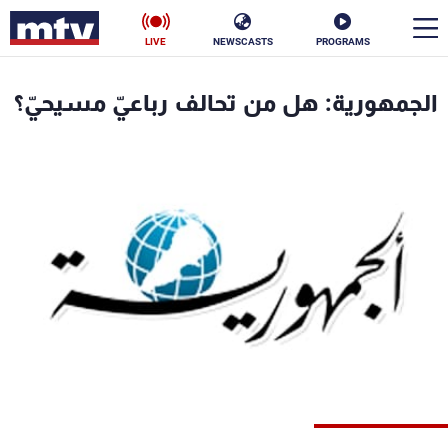
LIVE
NEWSCASTS
PROGRAMS
en
الجمهورية: هل من تحالف رباعيّ مسيحيّ؟
الأخبار
سياسة
ناس
إقتصاد
فن
منوعات
رياضة
كأس العالم
البرامج
جدول البرامج