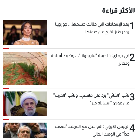
الأكثر قراءة
1
بعد الإنتقادات التي طالت جسمها... جورجينا
رودريغيز تخرج عن صمتها
2
في بوداي: ١٦ خيمة "ماريجوانا"... وضبط أسلحة
وذخائر
3
نائب "الثنائي" يردّ على قاسم... ونائب "الحزب"
عن عون: "انشالله خير"
4
الرئيس الإيراني: التواصل مع المرشد "صعب
جداً" في الوقت الحالي