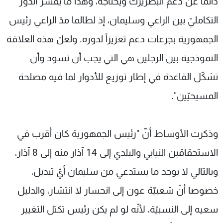
دائما عن دعم البطريرك ويحتاجه، وهذا ما يفسّر الدور
التكامليّ بين الراعي وسليمان، إذ لطالما مدّ الراعي رئيس
الجمهورية بجرعات دعم تعزيزاً لدوره. ولعلّ هذه العلاقة
النموذجية بين الرجلين هي التي يجب أن تسود وأن
تشكّل القاعدة في إطار توزيع للأدوار لما فيه مصلحة
المسيحيّين".
وذكرت الأوساط أنّ "رئيس الجمهورية كان أقرب في
الاستحقاقين النيابي والبلدي إلى 14 آذار منه إلى 8 آذار،
وبالتالي لا يوجد ما يستدعي من سليمان أيّ تبديل،
خصوصا أنّ شعبيّة عون إلى انحسار لا انتشار، والدليل
سعيه إلى النسبيّة، لأنّه لو لم يكن رئيس تكتل التغيير