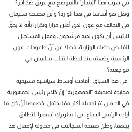
في ضرب هذا "الإنجاز" بالتموضع مع فريق ضدّ آخر؟
وهل هو أساسا في هذا الوارد؟ وأين مصلحة سليمان
في التحالف مع عون الذي أعلن مرارا وتكرارا بأنّه لا يحقّ
للرئيس أن يكون لديه مرشّحون، وعمل المستحيل
لتقليص حصّته الوزارية، فضلا عن أنّ طموحات عون
الرئاسية وضعته منذ لحظة انتخاب سليمان في
مواجهته؟
في هذا السياق ، أفادت أوساط سياسية مسيحية
محايدة لصحيقة "الجمهورية" إنّ كلام رئيس الجمهورية
في الديمان تمّ تحميله أكثر ممّا يحتمل، خصوصا أنّ جُلّ ما
أراده الرئيس الدفاع عن البطريرك تظهيرا للتطابق
بينهما، وطيّ صفحة السجالات في محاولة لإقفال هذا