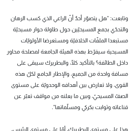
وتابعت: "هل يتصوّر أحدٌ أنّ الراعي الذي كسب الرهان
والتحدّي بجمع المسيحيّين حول طاولة حوار مسيحيّة
مستبعدا الملفّات الخلافيّة ومستعرضا الأولويّات
المسيحية سيفرّط بهذه الهيئة الجامعة لمصلحة محاور
داخل الطائفة؟ بالتأكيد كلّا، والبطريرك سيبقى على
مسافة واحدة من الجميع، والإطار الجامع لكلّ هذه
القوى، ولا تعارض بين أهدافه الوحدويّة على مستوى
الصفّ المسيحيّ، وبين ما يعلنه من مواقف تعبّر عن
قناعاته وثوابت بكركي ومسلّماتها".
هذا على مستوى البطريرك، أمّا على مستوى الرئيس،