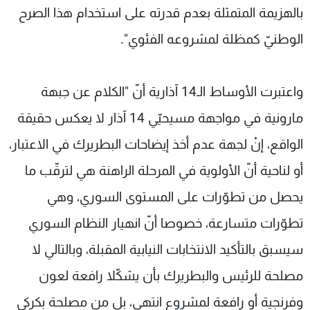
بالهزيمة المتمثلة بعدم قدرته على استخدام هذا الصرح
الوطنيّ كمظلة لمشروعه الفئوي".
واعتبرت الأوساط الـ14 آذارية أنّ "الكلام عن جبهة
مارونية في مواجهة مسيحيّي 14 آذار لا يعكس حقيقة
الواقع، إنْ لجهة عدم أخذ إيضاحات البطريرك في الاعتبار،
أو لناحية أنّ الأولوية في المرحلة الراهنة هي لترقّب ما
يحصل من تطوّرات على المستوى السوري، وهي
تطوّرات متسارعة، خصوصا أنّ انهيار النظام السوري
سيسبق بالتأكيد الانتخابات النيابية المقبلة، وبالتالي لا
مصلحة للرئيس والبطريرك بأن يشكّلا رافعة لعون
وفرنجية أو رافعة لمشروع انتهى، بل من مصلحة بكركي