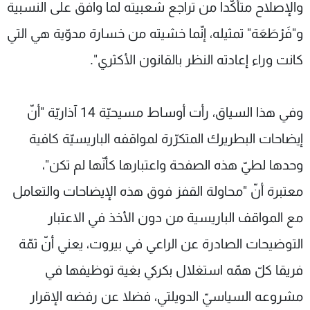
والإصلاح متأكّدا من تراجع شعبيته لما وافق على النسبية
و"فَرْطَعَة" تمثيله، إنّما خشيته من خسارة مدوّية هي التي
كانت وراء إعادته النظر بالقانون الأكثري".
وفي هذا السياق، رأت أوساط مسيحيّة 14 آذاريّة "أنّ
إيضاحات البطريرك المتكرّرة لمواقفه الباريسيّة كافية
وحدها لطيّ هذه الصفحة واعتبارها كأنّها لم تكن"،
معتبرة أنّ "محاولة القفز فوق هذه الإيضاحات والتعامل
مع المواقف الباريسية من دون الأخذ في الاعتبار
التوضيحات الصادرة عن الراعي في بيروت، يعني أنّ ثمّة
فريقا كلّ همّه استغلال بكركي بغية توظيفها في
مشروعه السياسيّ الدويلتي، فضلا عن رفضه الإقرار