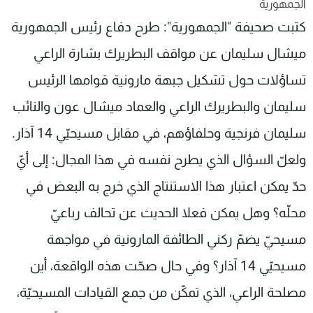
الجمهورية
شاهد البرامج
كتبت صحيفة "الجمهورية": طرح دفاع رئيس الجمهورية
الترددات
ميشال سليمان عن مواقف البطريرك بشارة الراعي
تساؤلات حول تشكيل جبهة مارونية قوامها الرئيس
عن MTV
وظائف
الإنـتـاج
تواصل معنا
سليمان والبطريرك الراعي والعماد ميشال عون والنائب
لاعلاناتكم
شروط الإسـتخدام
سياسة الخصوصية
سليمان فرنجية وحلفاؤهم، في مقابل مسيحيّي 14 آذار.
ولعلّ السؤال الذي يطرح نفسه في هذا المجال: إلى أيّ
حدّ يمكن اعتبار هذا الاستنتاج الذي خرج به البعض في
محلّه؟ وهل يمكن فعلا الحديث عن تحالف رباعيّ
مسيحيّ يضمّ ركني الطائفة المارونية في مواجهة
مسيحيّي 14 آذار؟ وفي حال صحّت هذه الواقعة، أين
مصلحة الراعي، الذي تمكّن من جمع القيادات المسيحيّة،