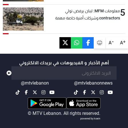
5
معلومات MFM: لبنان يرفض تولي
contractors وشركات أمنية خاصة مهمة
التحقق من نزع سلاح "حزب الله"
-
+
A
A
أهم الأخبار و الفيديوهات في بريدك الالكتروني
@mtvlebanon
@mtvlebanonnews
© MTV Lebanon. All rights reserved.
powered by koein