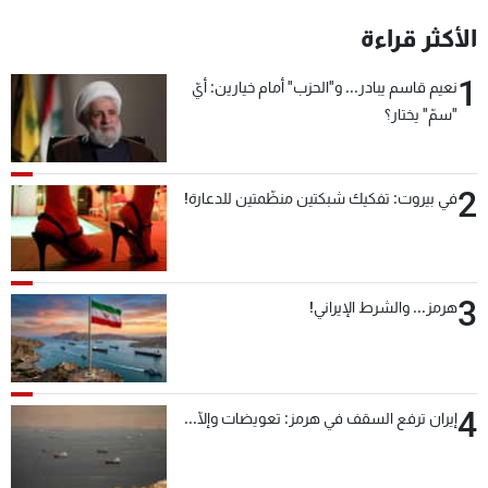
شاهد البرامج
الأكثر قراءة
الترددات
1
نعيم قاسم يبادر... و"الحزب" أمام خيارين: أيّ
"سمّ" يختار؟
عن MTV
وظائف
الإنـتـاج
تواصل معنا
لاعلاناتكم
شروط الإسـتخدام
2
سياسة الخصوصية
في بيروت: تفكيك شبكتين منظّمتين للدعارة!
3
هرمز... والشرط الإيراني!
4
إيران ترفع السقف في هرمز: تعويضات وإلّا...