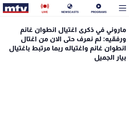
LIVE
NEWSCASTS
PROGRAMS
en
ماروني في ذكرى اغتيال انطوان غانم
الأخبار
ورفقيه: لم نعرف حتى الان من اغتال
انطوان غانم واغتياله ربما مرتبط باغتيال
سياسة
ناس
بيار الجميل
إقتصاد
فن
منوعات
رياضة
كأس العالم
البرامج
جدول البرامج