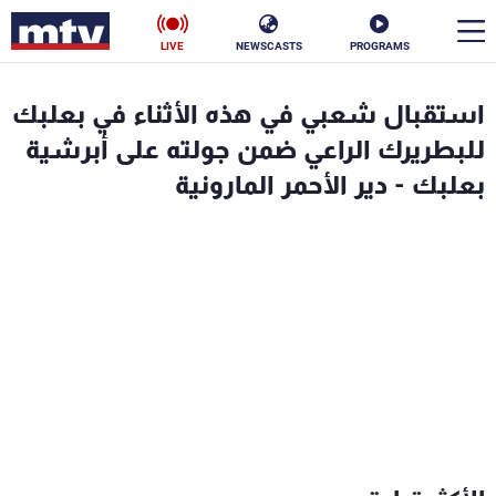
LIVE
NEWSCASTS
PROGRAMS
en
استقبال شعبي في هذه الأثناء في بعلبك
الأخبار
للبطريرك الراعي ضمن جولته على أبرشية
بعلبك - دير الأحمر المارونية
سياسة
ناس
إقتصاد
فن
منوعات
رياضة
كأس العالم
البرامج
جدول البرامج