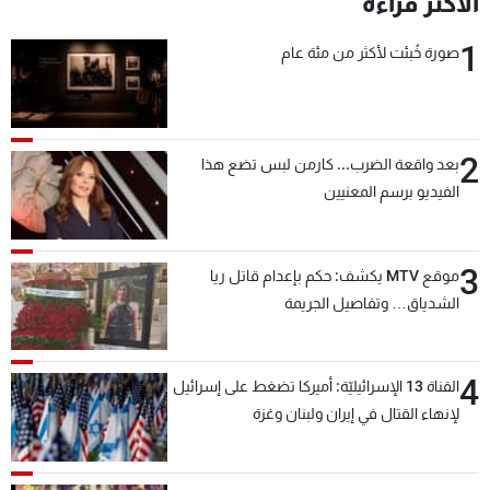
الأكثر قراءة
شاهد البرامج
1
الترددات
صورة خُبئت لأكثر من مئة عام
عن MTV
وظائف
الإنـتـاج
تواصل معنا
2
بعد واقعة الضرب... كارمن لبس تضع هذا
لاعلاناتكم
شروط الإسـتخدام
الفيديو برسم المعنيين
سياسة الخصوصية
3
موقع MTV يكشف: حكم بإعدام قاتل ريا
الشدياق… وتفاصيل الجريمة
4
القناة 13 الإسرائيليّة: أميركا تضغط على إسرائيل
لإنهاء القتال في إيران ولبنان وغزة