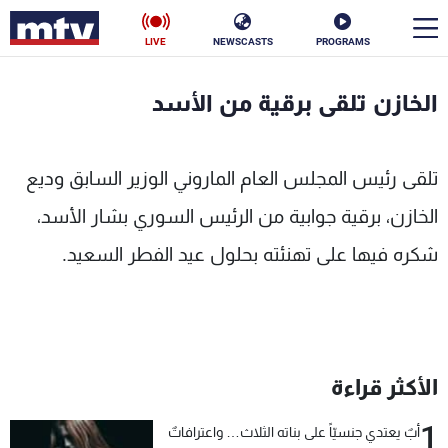
LIVE
NEWSCASTS
PROGRAMS
en
الخازن تلقى برقية من الأسد
الأخبار
تلقى رئيس المجلس العام الماروني الوزير السابق وديع
سياسة
ناس
الخازن، برقية جوابية من الرئيس السوري بشار الأسد،
إقتصاد
فن
شكره فيها على تهنئته بحلول عيد الفطر السعيد.
منوعات
رياضة
كأس العالم
الأكثر قراءة
البرامج
1
أبٌ يعتدي جنسيّاً على بناته الثلاث… واعترافاتٌ
جدول البرامج