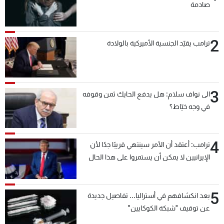
صادمة
شاهد البرامج
الترددات
2
ترامب يقيّد الجنسية الأميركية بالولادة
عن MTV
وظائف
الإنـتـاج
تواصل معنا
لاعلاناتكم
شروط الإسـتخدام
سياسة الخصوصية
3
الى نواف سلام: هل يدفع الحايك ثمن وقوفه
في وجه خيّاط؟
4
ترامب: أعتقد أن الأمر سينتهي قريبًا جدًا لأن
الإيرانيين لا يمكن أن يستمروا على هذا الحال
5
بعد انكشافهم في أستراليا... تفاصيل جديدة
عن توقيف "شبكة الكوكايين"