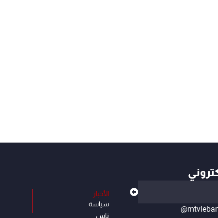
كتروني
الأخبار
سياسة
@mtvleba
ناس