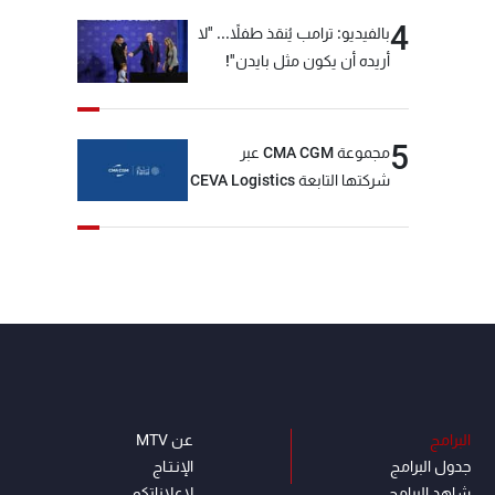
4
بالفيديو: ترامب يُنقذ طفلاً... "لا
أريده أن يكون مثل بايدن"!
5
مجموعة CMA CGM عبر
شركتها التابعة CEVA Logistics
تُنجز الاستحواذ على مجموعة
فتّال
البرامج
عن MTV
جدول البرامج
الإنـتـاج
شاهد البرامج
لاعلاناتكم