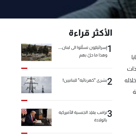
الأكثر قراءة
1
إسرائيليّون تسلّلوا الى لبنان...
وهذا ما حلّ بهم
ا
 السابقة ذات
2
لاله
بشرى "كهربائية" للبنانيين!
ة
3
ترامب يقيّد الجنسية الأميركية
بالولادة