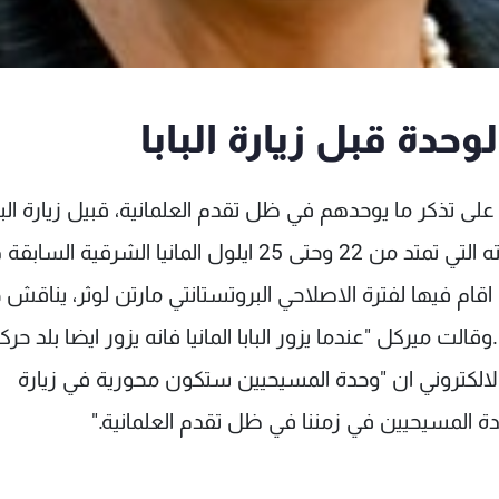
حدة قبل زيارة البابا
لى تذكر ما يوحدهم في ظل تقدم العلمانية، قبيل زيارة الباب
بنديكتس لالمانيا مسقط رأسه.ويزور البابا في جولته التي تمتد من 22 وحتى 25 ايلول المانيا الشرقية
اقام فيها لفترة الاصلاحي البروتستانتي مارتن لوثر، يناقش خ
ت ميركل "عندما يزور البابا المانيا فانه يزور ايضا بلد حرك
الكتروني ان "وحدة المسيحيين ستكون محورية في زيارة
حدة المسيحيين في زمننا في ظل تقدم العلمانية."