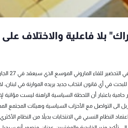
راك" بلا فاعلية والاختلاف على
كتبت صحيفة "الحياة": انشغال القيادات المارونية في التحضير للقاء الما
لبحث في أي قانون انتخاب جديد يريده الموارنة في لبنان، لا
امية باعتبار أن اللحظة السياسية الراهنة ليست مؤاتية لإق
ربل الى التواصل مع الأحزاب السياسية وهيئات المجتمع المد
ماد النظام النسبي في الانتخابات بديلاً من النظام الأكثري
لى تأكيد وزير الخارجية والمغتربين عدنان منصور أنه سيحيل ق