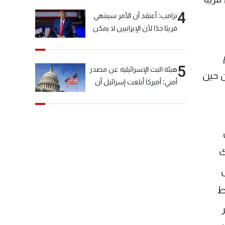
4
ترامب: أعتقد أن الأمر سينتهي
قريبًا جدًا لأن الإيرانيين لا يمكن
أن يستمروا على هذا الحال
5
هيئة البث الإسرائيلية عن مصدر
ن حين
أمني: أميركا أبلغت إسرائيل أن
"حزب الله" لم يخرق وقف إطلاق
النار أمس في مجدل زون
وطلبت منها عدم التصعيد
خشية أن يؤثر ذلك على
مفاوضات روما
ك
ط