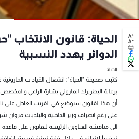
+
الحياة: قانون الانتخاب "ح
A
-
A
الدوائر يهدد النسبية
الحياة
برعاية البطريرك الماروني بشارة الراعي والمخصص ل
أن هذا القانون سيوضع في القريب العاجل على نار ح
على رغم انصراف وزير الداخلية والبلديات مروان ش
الى مناقشة العناوين الرئيسة للقانون على قاعدة اعت
تحضيراً لإنجازه في خلال فترة زمنية قصيرة، إضافة ا