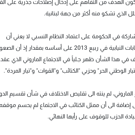
يكون الهدف من التفاهم على إدخال إصلاحات جذرية على الق
لخلل الذي تشكو منه أكثر من جهة لبنانية.
ركة في الحكومة على اعتماد النظام النسبي لا يعني أن
المشكلة في طريقها الى الحل لمصلحة إجراء الانتخابات النيابية في ربيع 2013 على أساسه بمقدار إذ أن 
اف في هذا الشأن ظهر جـلياً في الاجتماع الماروني الذي عقد أخ
ر الوطني الحر" وحزبي "الكتائب" و"القوات" و"تيار المردة".
لماروني، لم ينته الى تقليص الاختلاف في شأن تقسيم الدوا
إضافة الى أن ممثل الكتائب في الاجتماع لم يحسم موقفه س
يادة الحزب للوقوف على رأيها النهائي.