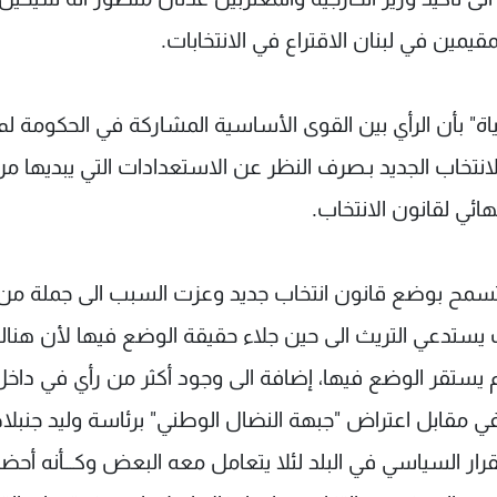
مقيمين في لبنان الاقتراع في الانتخابات.
اة" بأن الرأي بين القوى الأساسية المشاركة في الحكومة لم
تخاب الجديد بـصرف النظر عن الاستعدادات التي يبديها م
هائي لقانون الانتخاب.
 تسمح بوضع قانون انتخاب جديد وعزت السبب الى جملة من
ات يستدعي التريث الى حين جلاء حقيقة الوضع فيها لأن هنا
م يستقر الوضع فيها، إضافة الى وجود أكثر من رأي في داخل
ي مقابل اعتراض "جبهة النضال الوطني" برئاسة وليد جنبلا
رار السياسي في البلد لئلا يتعامل معه البعض وكـــأنه أحضر