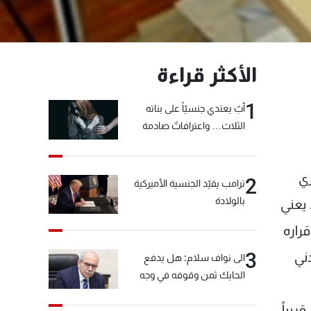
الأكثر قراءة
1
أبٌ يعتدي جنسيّاً على بناته
الثلاث… واعترافاتٌ صادمة
روني الموسع الذي سيعقد في 27 الجاري
2
ترامب يقيّد الجنسية الأميركية
بالولادة
 يعني
راره
3
ني
الى نواف سلام: هل يدفع
الحايك ثمن وقوفه في وجه
خيّاط؟
ريباً