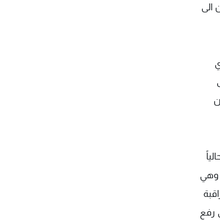
 الى
ي
ن
ياً
 وهي
اقبة
ق رفع