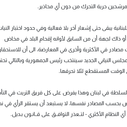
لمرشحين حرية التحرك من دون أي محاذير.
بنانية يبقى حتى إشعار آخر بلا فعالية وفي حدود اختبار النيا
 ذاك لجهة أن من السابق لأوانه إقحام البلد في مخاض
لت مصادر في الأكثرية وأخرى في المعارضة، الى أن للاستحقا
مجلس النيابي الجديد سينتخب رئيس الجمهورية وبالتالي تح
 الوقت المستقطع لئلا تحرقها.
تاج السلطة في لبنان وهذا يفرض على كل فريق التريث في ال
عض بحسب المصادر نفسها، لا يستبعد أن يستقر الرأي في نه
النظام الأكثري - لتــعذر التوافــق على قــانـون بـديل.