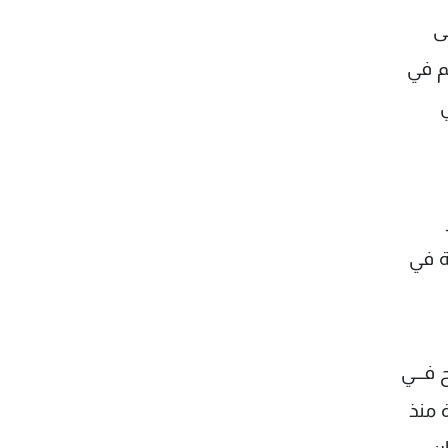
ى
هم في
ي
ة في
فـــي
 منذ