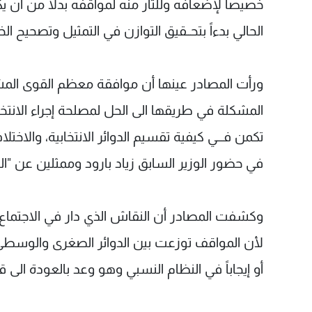
خصيصاً لإضعافه وللثأر منه لمواقفه بدلاً من أن 
الحالي بدءاً بتحــقيق التوازن في التمثيل وتصحيح ا
ورأت المصادر عينها أن موافقة معظم القوى المشا
تكمن فـــي كيفية تقسيم الدوائر الانتخابية، والاختل
في حضور الوزير السابق زياد بارود وممثلين عن "التيا
وكشفت المصادر أن النقاش الذي دار في الاجتماع ا
لأن المواقف توزعت بين الدوائر الصغرى والوسطى 
أو إيجاباً في النظام النسبي وهو وعد بالعودة الى ق