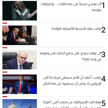
1
أبٌ يعتدي جنسيّاً على بناته الثلاث… واعترافاتٌ
شاهد البرامج
صادمة
الترددات
2
عن MTV
وظائف
ترامب يقيّد الجنسية الأميركية بالولادة
الإنـتـاج
تواصل معنا
لاعلاناتكم
شروط الإسـتخدام
سياسة الخصوصية
3
الى نواف سلام: هل يدفع الحايك ثمن وقوفه
في وجه خيّاط؟
4
ترامب: أعتقد أن الأمر سينتهي قريبًا جدًا لأن
الإيرانيين لا يمكن أن يستمروا على هذا الحال
5
هيئة البث الإسرائيلية عن مصدر أمني: أميركا