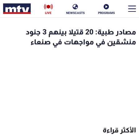
LIVE
NEWSCASTS
PROGRAMS
en
مصادر طبية: 20 قتيلا بينهم 3 جنود
الأخبار
منشقين في مواجهات في صنعاء
سياسة
ناس
إقتصاد
فن
منوعات
رياضة
كأس العالم
البرامج
الأكثر قراءة
جدول البرامج