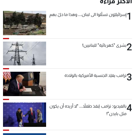
الأكثر قراءة
شاهد البرامج
1
الترددات
إسرائيليّون تسلّلوا الى لبنان... وهذا ما حلّ بهم
عن MTV
وظائف
الإنـتـاج
تواصل معنا
2
بشرى "كهربائية" للبنانيين!
لاعلاناتكم
شروط الإسـتخدام
سياسة الخصوصية
3
ترامب يقيّد الجنسية الأميركية بالولادة
4
بالفيديو: ترامب يُنقذ طفلاً... "لا أريده أن يكون
مثل بايدن"!