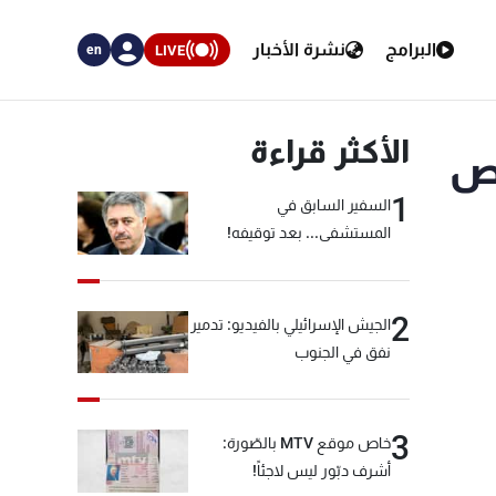
البرامج
نشرة الأخبار
LIVE
en
الأكثر قراءة
مص
1
السفير السابق في
المستشفى... بعد توقيفه!
2
الجيش الإسرائيلي بالفيديو: تدمير
نفق في الجنوب
3
خاص موقع MTV بالصّورة:
أشرف دبّور ليس لاجئاً!