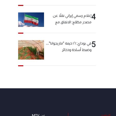
4
إعلام رسمي إيراني نقلاً عن
مصدر مطّلع: الاتفاق مع
سلطنة عمان بشأن مضيق
هرمز سيتأجل ما دامت أميركا
تهدد إيران
5
في بوداي: ١٦ خيمة "ماريجوانا"...
وضبط أسلحة وذخائر
البرامج
عن MTV