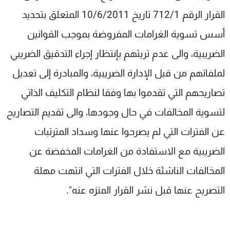
شاهد البرامج
القرار الرقم 712/1 تاريخ 10/6/2011 المتعلق بتحديد
الترددات
أسس تسوية الغرامات المفروضة بموجب القوانين
الضريبية، والى عدم تريثهم بإنتظار إجراء التدقيق الضريبي
عن MTV
وظائف
الإنـتـاج
تواصل معنا
لملفاتهم من قبل الإدارة الضريبية، والمبادرة إلى تعديل
لاعلاناتكم
شروط الإسـتخدام
سياسة الخصوصية
تصاريحهم التي تقدموا بها وفقا لنظام التكليف الذاتي
لتسوية المخالفات في حال وجودها، والى تقديم التصاريح
عن الفترات التي لم يصرحوا عنها وسداد المترتبات
الضريبية مع الاستفادة من الغرامات المخفضة عن
المخالفات الناشئة خلال الفترات التي انتهت مهلة
التصريح عنها قبل نشر القرار المنزه عنه".