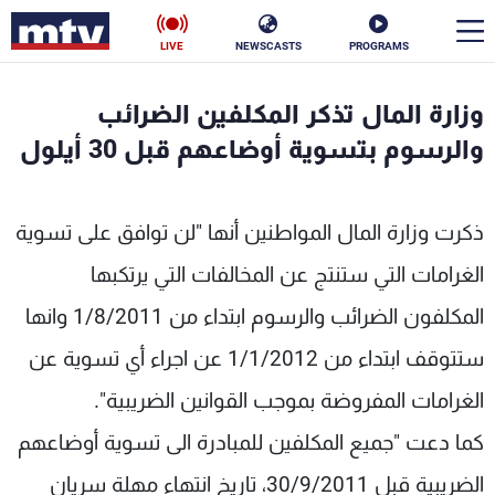
LIVE
NEWSCASTS
PROGRAMS
en
وزارة المال تذكر المكلفين الضرائب
الأخبار
والرسوم بتسوية أوضاعهم قبل 30 أيلول
سياسة
ناس
ذكرت وزارة المال المواطنين أنها "لن توافق على تسوية
إقتصاد
فن
الغرامات التي ستنتج عن المخالفات التي يرتكبها
منوعات
رياضة
المكلفون الضرائب والرسوم ابتداء من 1/8/2011 وانها
كأس العالم
ستتوقف ابتداء من 1/1/2012 عن اجراء أي تسوية عن
الغرامات المفروضة بموجب القوانين الضريبية".
كما دعت "جميع المكلفين للمبادرة الى تسوية أوضاعهم
البرامج
الضريبية قبل 30/9/2011، تاريخ انتهاء مهلة سريان
جدول البرامج