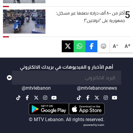
5
أكثر من ٨٠٠ ألف دراجة نصفها غير مسجّل:
جمهورية على "دولابَين"!
-
+
A
A
أهم الأخبار و الفيديوهات في بريدك الالكتروني
@mtvlebanon
@mtvlebanonnews
© MTV Lebanon. All rights reserved.
powered by koein