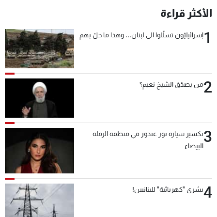
الأكثر قراءة
1
إسرائيليّون تسلّلوا الى لبنان... وهذا ما حلّ بهم
2
من يصدّق الشيخ نعيم؟
3
تكسير سيارة نور غندور في منطقة الرملة
البيضاء
4
بشرى "كهربائية" للبنانيين!