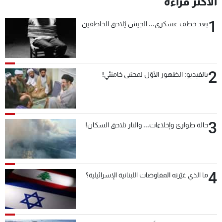
الأكثر قراءة
شاهد البرامج
1
الترددات
بعد خطف عسكري... الجيش يُلاحق الخاطفين
عن MTV
وظائف
الإنـتـاج
تواصل معنا
2
بالفيديو: الظهور الأوّل لمجتبى خامنئي!
لاعلاناتكم
شروط الإسـتخدام
سياسة الخصوصية
3
حالة طوارئ وإخلاءات... والنار تلاحق السكان!
4
ما الذي غيّرته المفاوضات اللبنانية الإسرائيلية؟