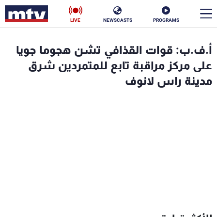
LIVE
NEWSCASTS
PROGRAMS
en
أ.ف.ب: قوات القذافي تشن هجوما جويا
الأخبار
على مركز مراقبة تابع للمتمردين شرق
مدينة راس لانوف
سياسة
ناس
إقتصاد
فن
منوعات
رياضة
كأس العالم
البرامج
جدول البرامج