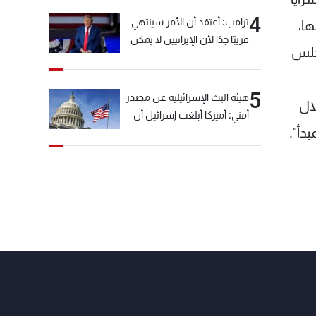
4
ترامب: أعتقد أن الأمر سينتهي
ها،
قريبًا جدًا لأن الإيرانيين لا يمكن
مجلس
أن يستمروا على هذا الحال
5
هيئة البث الإسرائيلية عن مصدر
 والتي عرضتها ونواب 14 آذار خلال
أمني: أميركا أبلغت إسرائيل أن
دأ".
"حزب الله" لم يخرق وقف إطلاق
النار أمس في مجدل زون
وطلبت منها عدم التصعيد
خشية أن يؤثر ذلك على
مفاوضات روما