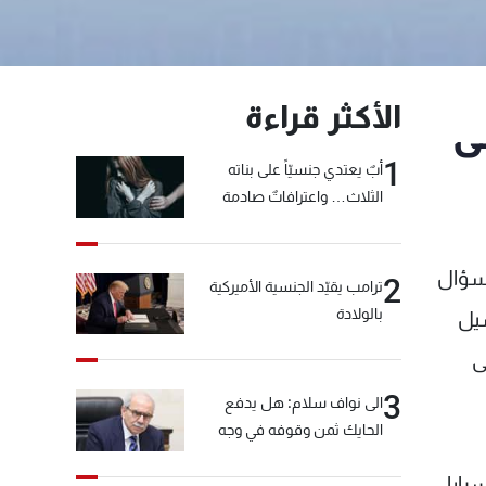
الأكثر قراءة
لى
1
أبٌ يعتدي جنسيّاً على بناته
الثلاث… واعترافاتٌ صادمة
لسؤال
2
ترامب يقيّد الجنسية الأميركية
بالولادة
سيل
آذار بناء على
3
الى نواف سلام: هل يدفع
الحايك ثمن وقوفه في وجه
خيّاط؟
رايا