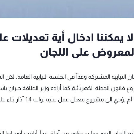
لا يمكننا ادخال أية تعديلات ع
لمعروض على اللجان
 النيابية المشتركة وغداً في الجلسة النيابية العامة. لكن ا
قانون الخطة الكهربائية كما أراده وزير الطاقة جبران با
من دون الأخذ بقرارات مجلس الوزراء المرافقة له؟ أم يؤدي الى مشروع معدل عمل عليه نواب 14 
ه اللجان اليوم وما سيظهر من آفاق غداً، أبلغت أوساط الس